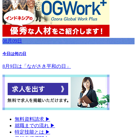
08月09日
今日は何の日
8月9日は「ながさき平和の日」
無料資料請求
▶︎
就職までの流れ
▶︎
特定技能とは
▶︎