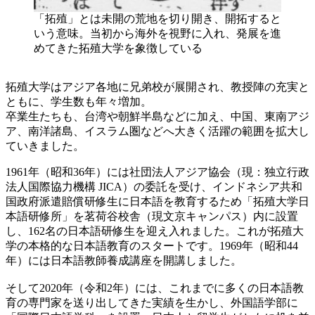
「拓殖」とは未開の荒地を切り開き、開拓すると
いう意味。当初から海外を視野に入れ、発展を進
めてきた拓殖大学を象徴している
拓殖大学はアジア各地に兄弟校が展開され、教授陣の充実と
ともに、学生数も年々増加。
卒業生たちも、台湾や朝鮮半島などに加え、中国、東南アジ
ア、南洋諸島、イスラム圏などへ大きく活躍の範囲を拡大し
ていきました。
1961年（昭和36年）には社団法人アジア協会（現：独立行政
法人国際協力機構 JICA）の委託を受け、インドネシア共和
国政府派遣賠償研修生に日本語を教育するため「拓殖大学日
本語研修所」を茗荷谷校舎（現文京キャンパス）内に設置
し、162名の日本語研修生を迎え入れました。これが拓殖大
学の本格的な日本語教育のスタートです。1969年（昭和44
年）には日本語教師養成講座を開講しました。
そして2020年（令和2年）には、これまでに多くの日本語教
育の専門家を送り出してきた実績を生かし、外国語学部に