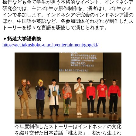
操作なども全て学生が担う本格的なイベント。インドネシア
研究会では、主に3年生が原作制作を、演者は1、2年生がメ
インで参加します。インドネシア研究会のインドネシア語の
ほか、中国語や英語など、各参加団体それぞれが制作したス
トーリーを様々な言語を駆使して演じられます。
▼
拓殖大学語劇祭
https://act.takushoku-u.ac.jp/entertainment/gogeki/
今年度制作したストーリーはインドネシアの文化
を織り交ぜた日本昔話「桃太郎」。桃から生まれ