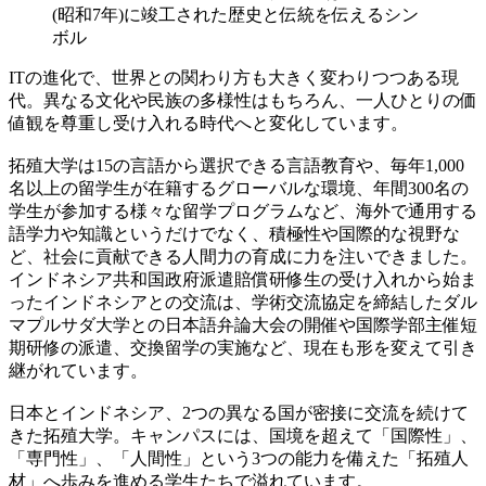
(昭和7年)に竣工された歴史と伝統を伝えるシン
ボル
ITの進化で、世界との関わり方も大きく変わりつつある現
代。異なる文化や民族の多様性はもちろん、一人ひとりの価
値観を尊重し受け入れる時代へと変化しています。
拓殖大学は15の言語から選択できる言語教育や、毎年1,000
名以上の留学生が在籍するグローバルな環境、年間300名の
学生が参加する様々な留学プログラムなど、海外で通用する
語学力や知識というだけでなく、積極性や国際的な視野な
ど、社会に貢献できる人間力の育成に力を注いできました。
インドネシア共和国政府派遣賠償研修生の受け入れから始ま
ったインドネシアとの交流は、学術交流協定を締結したダル
マプルサダ大学との日本語弁論大会の開催や国際学部主催短
期研修の派遣、交換留学の実施など、現在も形を変えて引き
継がれています。
日本とインドネシア、2つの異なる国が密接に交流を続けて
きた拓殖大学。キャンパスには、国境を超えて「国際性」、
「専門性」、「人間性」という3つの能力を備えた「拓殖人
材」へ歩みを進める学生たちで溢れています。