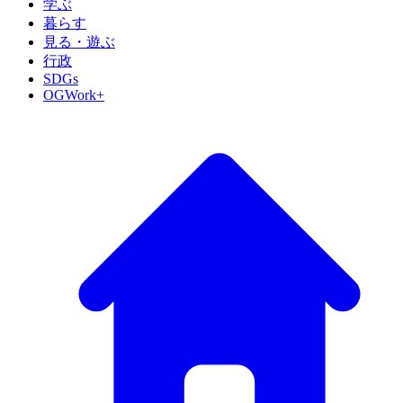
学ぶ
暮らす
見る・遊ぶ
行政
SDGs
OGWork+