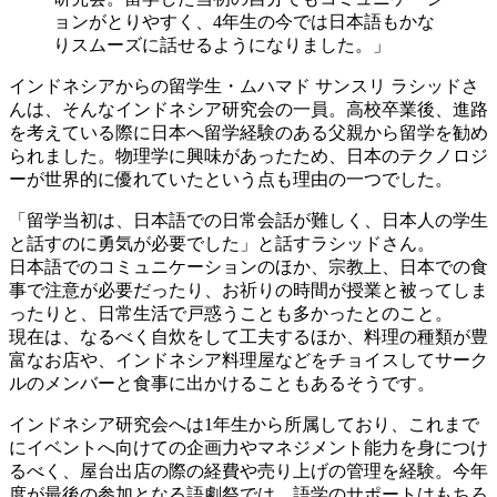
ョンがとりやすく、4年生の今では日本語もかな
りスムーズに話せるようになりました。」
インドネシアからの留学生・ムハマド サンスリ ラシッドさ
んは、そんなインドネシア研究会の一員。高校卒業後、進路
を考えている際に日本へ留学経験のある父親から留学を勧め
られました。物理学に興味があったため、日本のテクノロジ
ーが世界的に優れていたという点も理由の一つでした。
「留学当初は、日本語での日常会話が難しく、日本人の学生
と話すのに勇気が必要でした」と話すラシッドさん。
日本語でのコミュニケーションのほか、宗教上、日本での食
事で注意が必要だったり、お祈りの時間が授業と被ってしま
ったりと、日常生活で戸惑うことも多かったとのこと。
現在は、なるべく自炊をして工夫するほか、料理の種類が豊
富なお店や、インドネシア料理屋などをチョイスしてサーク
ルのメンバーと食事に出かけることもあるそうです。
インドネシア研究会へは1年生から所属しており、これまで
にイベントへ向けての企画力やマネジメント能力を身につけ
るべく、屋台出店の際の経費や売り上げの管理を経験。今年
度が最後の参加となる語劇祭では、語学のサポートはもちろ