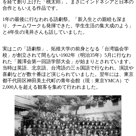
を経て創り上げた「桃太郎」。まさにインドネシアと日本の
合作ともいえる作品です。
1年の最後に行なわれる語劇祭。「新入生との親睦も深ま
り、チームワークも発揮できた。学生生活の集大成のよう」
と4年生の滝井さんも話していました。
実はこの「語劇祭」、拓殖大学の前身となる「台湾協会学
校」が創立されて間もない1902年（明治35年）5月に行なわ
れた「麗澤会第一回語学部大会」が始まりとされています。
当時は英語、北京語、台湾語の三ヵ国語で行なわれ、演説や
喜劇などが数十番ほど演じられていました。翌年には、東京
都千代田区神田美土代町の青年会館（現：東京YMCA）で
2,000人を超える観客を集めて行われました。