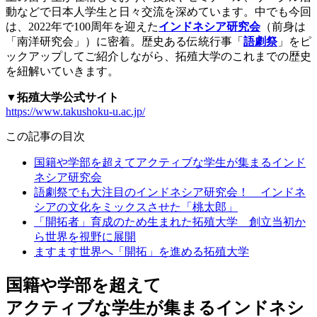
動などで日本人学生と日々交流を深めています。中でも今回
は、2022年で100周年を迎えた
インドネシア研究会
（前身は
「南洋研究会」）に密着。歴史ある伝統行事「
語劇祭
」をピ
ックアップしてご紹介しながら
、拓殖大学のこれまでの歴史
を紐解いていきます。
▼
拓殖大学公式サイト
https://www.takushoku-u.ac.jp/
この記事の目次
国籍や学部を超えてアクティブな学生が集まるインド
ネシア研究会
語劇祭でも大注目のインドネシア研究会！ インドネ
シアの文化をミックスさせた「桃太郎」
「開拓者」育成のため生まれた拓殖大学 創立当初か
ら世界を視野に展開
ますます世界へ「開拓」を進める拓殖大学
国籍や学部を超えて
アクティブな学生が集まるインドネシ