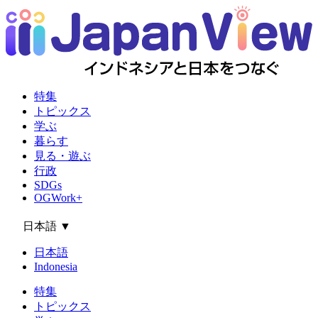
特集
トピックス
学ぶ
暮らす
見る・遊ぶ
行政
SDGs
OGWork+
日本語
▼
日本語
Indonesia
特集
トピックス