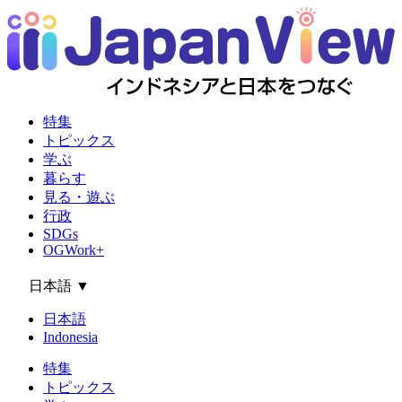
特集
トピックス
学ぶ
暮らす
見る・遊ぶ
行政
SDGs
OGWork+
日本語
▼
日本語
Indonesia
特集
トピックス