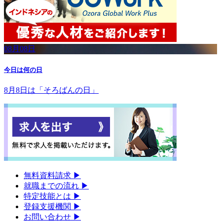
08月08日
今日は何の日
8月8日は「そろばんの日」
無料資料請求
▶︎
就職までの流れ
▶︎
特定技能とは
▶︎
登録支援機関
▶︎
お問い合わせ
▶︎