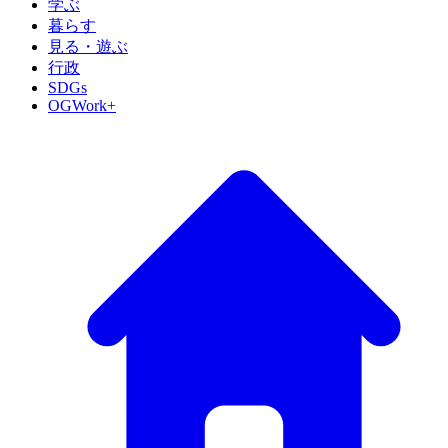
学ぶ
暮らす
見る・遊ぶ
行政
SDGs
OGWork+