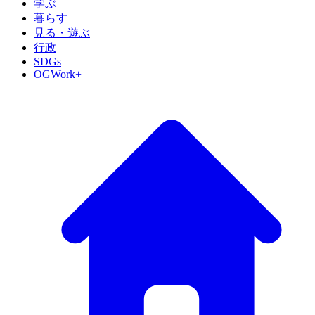
学ぶ
暮らす
見る・遊ぶ
行政
SDGs
OGWork+