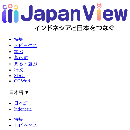
特集
トピックス
学ぶ
暮らす
見る・遊ぶ
行政
SDGs
OGWork+
日本語
▼
日本語
Indonesia
特集
トピックス