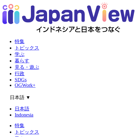
特集
トピックス
学ぶ
暮らす
見る・遊ぶ
行政
SDGs
OGWork+
日本語
▼
日本語
Indonesia
特集
トピックス