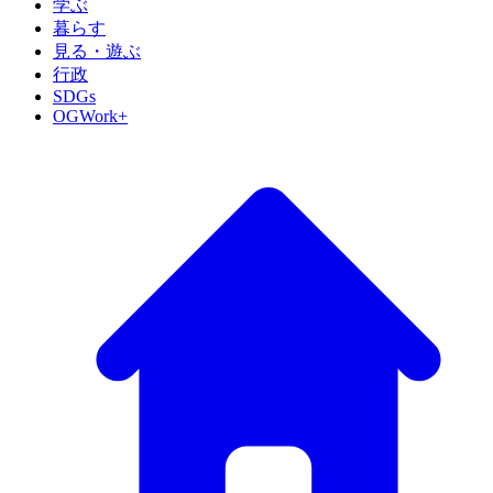
学ぶ
暮らす
見る・遊ぶ
行政
SDGs
OGWork+