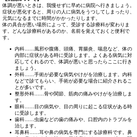
体調が悪いときは、我慢せずに早めに病院へ行きましょう。
症状が悪化すると、周りの人に病気をうつしてしまったり、
元気になるまでに時間がかかったりします。
体の具合が悪い場所によって、受診する診療科が変わりま
す。どんな診療科があるのか、名前を覚えておくと便利で
す。
内科……風邪や腹痛、頭痛、胃腸炎、喘息など、体の
内部に症状がある時に受診します。よくある病気に対
応してくれるので、体調が悪いと思ったらここに行き
ましょう。
外科……手術が必要な病気やけがを治療します。内科
などで診てもらい、手術が必要な場合に紹介されるこ
とが多いです。
整形外科……骨や関節、筋肉の痛みやけがを治療しま
す。
眼科……目の病気や、目の周りに起こる症状がある時
に受診します。
歯科……虫歯などの歯の痛みや、口腔内のトラブルを
治します。
耳鼻科……耳や鼻の病気を専門にする診療科です。鼻