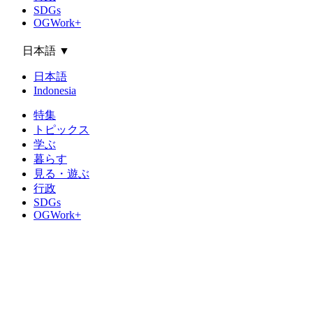
SDGs
OGWork+
日本語
▼
日本語
Indonesia
特集
トピックス
学ぶ
暮らす
見る・遊ぶ
行政
SDGs
OGWork+