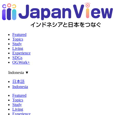
Featured
Topics
Study
Living
Experience
SDGs
OGWork+
Indonesia
▼
日本語
Indonesia
Featured
Topics
Study
Living
Experience