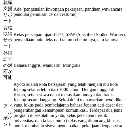
就職
支援
Ada (pengenalan lowongan pekerjaan, panduan wawancara,
panduan penulisan cv dan resume)
サポ
ート
資格
取得
Kelas persiapan ujian JLPT, SSW (Specified Skilled Worker),
penyediaan buku teks dari tahun sebelumnya, dan lainnya
サポ
ート
外国
語で
の対
Bahasa Inggris, Mandarin, Mongolia
応が
可能
Kyoto adalah kota bersejarah yang telah menjadi ibu kota
Jepang selama lebih dari 1000 tahun. Dengan tinggal di
Kyoto, setiap siswa dapat merasakan budaya dan tradisi
Jepang secara langsung. Sekolah ini menawarkan pendidikan
yang fokus pada pembelajaran bahasa Jepang dari dasar dan
アピ
pengembangan kemampuan komunikasi. Terdapat dua jenis
ール
program di sekolah ini yaitu, kelas persiapan masuk
ポイ
universitas, dan kelas umum (kelas yang dirancang khusus
ント
untuk membantu siswa mendapatkan pekerjaan dengan visa