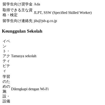
留学生向け奨学金
Ada
取得できる主な資
JLPT, SSW (Specified Skilled Worker)
格・検定
留学生向け連絡先
jils@jsb-g.co.jp
Keunggulan Sekolah
イベ
ン
ト・
アク
Tamasya sekolah
ティ
ビテ
ィ
学習
のた
めの
Dilengkapi dengan Wi-Fi
施
設・
設備