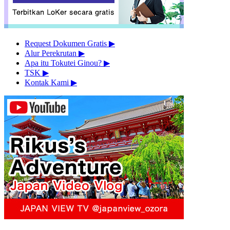
Request Dokumen Gratis
▶︎
Alur Perekrutan
▶︎
Apa itu Tokutei Ginou?
▶︎
TSK
▶︎
Kontak Kami
▶︎