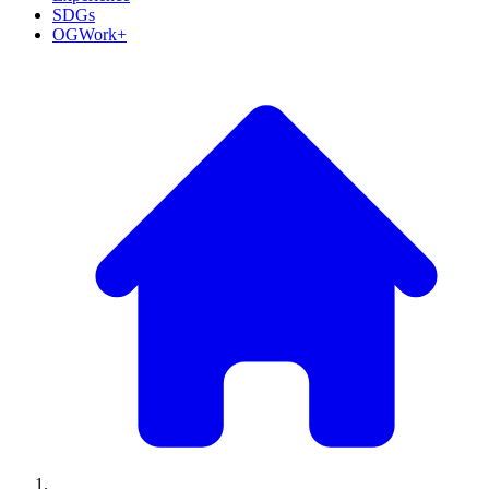
SDGs
OGWork+