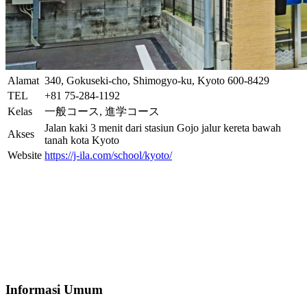
Alamat
340, Gokuseki-cho, Shimogyo-ku, Kyoto 600-8429
TEL
+81 75-284-1192
Kelas
一般コース, 進学コース
Jalan kaki 3 menit dari stasiun Gojo jalur kereta bawah
Akses
tanah kota Kyoto
Website
https://j-ila.com/school/kyoto/
Informasi Umum