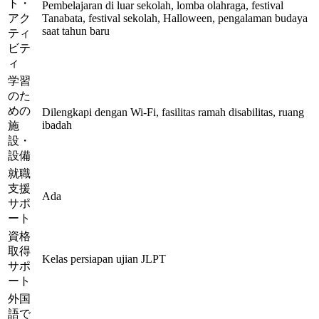
ト・
Pembelajaran di luar sekolah, lomba olahraga, festival
アク
Tanabata, festival sekolah, Halloween, pengalaman budaya
saat tahun baru
ティ
ビテ
ィ
学習
のた
めの
Dilengkapi dengan Wi-Fi, fasilitas ramah disabilitas, ruang
ibadah
施
設・
設備
就職
支援
Ada
サポ
ート
資格
取得
Kelas persiapan ujian JLPT
サポ
ート
外国
語で