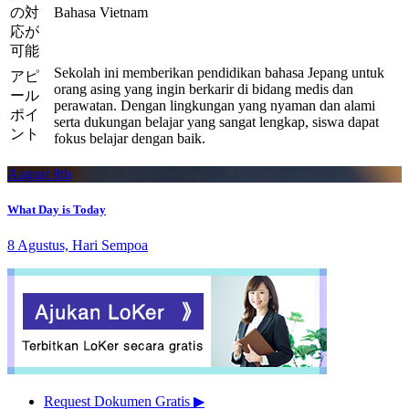
の対
Bahasa Vietnam
応が
可能
Sekolah ini memberikan pendidikan bahasa Jepang untuk
アピ
orang asing yang ingin berkarir di bidang medis dan
ール
perawatan. Dengan lingkungan yang nyaman dan alami
ポイ
serta dukungan belajar yang sangat lengkap, siswa dapat
ント
fokus belajar dengan baik.
August 8th
What Day is Today
8 Agustus, Hari Sempoa
Request Dokumen Gratis
▶︎