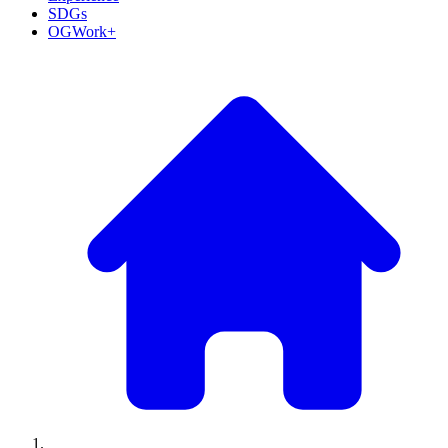
SDGs
OGWork+