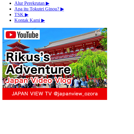
Alur Perekrutan
▶︎
Apa itu Tokutei Ginou?
▶︎
TSK
▶︎
Kontak Kami
▶︎