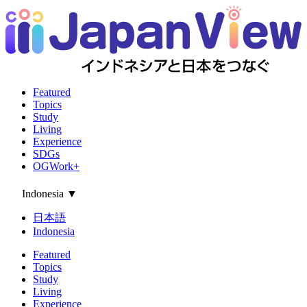
Featured
Topics
Study
Living
Experience
SDGs
OGWork+
Indonesia
▼
日本語
Indonesia
Featured
Topics
Study
Living
Experience