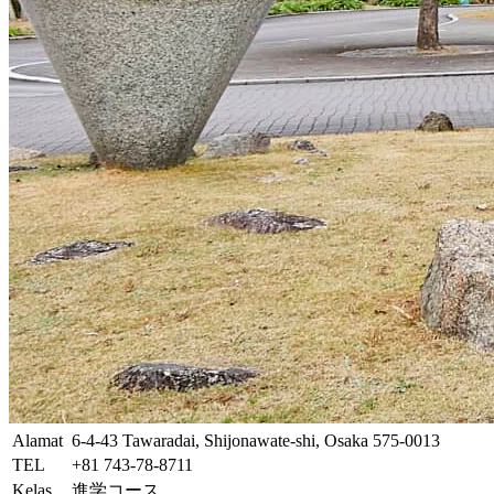
Alamat
6-4-43 Tawaradai, Shijonawate-shi, Osaka 575-0013
TEL
+81 743-78-8711
Kelas
進学コース