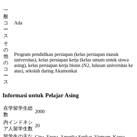
一
般
コ
Ada
ー
ス
そ
の
Program pendidikan persiapan (kelas persiapan masuk
他
universitas), kelas persiapan kerja (kelas umum untuk siswa
の
asing), kelas persiapan kerja bisnis (N2, lulusan universitas ke
コ
atas), sekolah daring Akamonkai
ー
ス
Informasi untuk Pelajar Asing
在学留学生総
2000
数
内インドネシ
20
ア人留学生数
留学生の主な
Cina, Eropa, Amerika Serikat, Vietnam, Korea