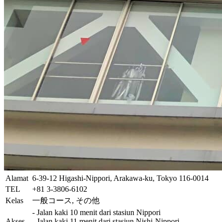
Alamat
6-39-12 Higashi-Nippori, Arakawa-ku, Tokyo 116-0014
TEL
+81 3-3806-6102
Kelas
一般コース, その他
- Jalan kaki 10 menit dari stasiun Nippori
Akses
- Jalan kaki 11 menit dari stasiun Nishi-Nippori