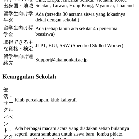
Selatan, Taiwan, Hong Kong, Myanmar, Thailand
出身国・地域
留学生向け学
Ada (tersedia 30 asrama siswa yang lokasinya
dekat dengan sekolah)
生寮
留学生向け奨
Ada (setiap tahun ada sekitar 45 penerima
beasiswa)
学金
取得できる主
JLPT, EJU, SSW (Specified Skilled Worker)
な資格・検定
留学生向け連
Support@akamonkai.ac.jp
絡先
Keunggulan Sekolah
部
活・
Klub percakapan, klub kaligrafi
サー
クル
イベ
ン
Ada berbagai macam acara yang diadakan setiap bulannya
ト・
seperti, acara sambutan untuk siswa baru, lomba pidato,
アク