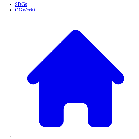
SDGs
OGWork+