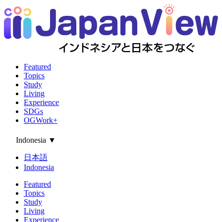
Featured
Topics
Study
Living
Experience
SDGs
OGWork+
Indonesia
▼
日本語
Indonesia
Featured
Topics
Study
Living
Experience