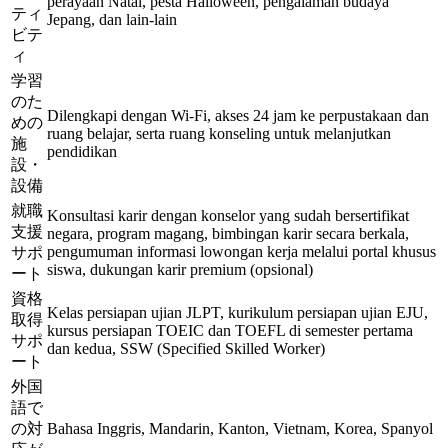
perayaan Natal, pesta Halloween, pengalaman budaya
ティ
Jepang, dan lain-lain
ビテ
ィ
学習
のた
Dilengkapi dengan Wi-Fi, akses 24 jam ke perpustakaan dan
めの
ruang belajar, serta ruang konseling untuk melanjutkan
施
pendidikan
設・
設備
就職
Konsultasi karir dengan konselor yang sudah bersertifikat
支援
negara, program magang, bimbingan karir secara berkala,
pengumuman informasi lowongan kerja melalui portal khusus
サポ
siswa, dukungan karir premium (opsional)
ート
資格
Kelas persiapan ujian JLPT, kurikulum persiapan ujian EJU,
取得
kursus persiapan TOEIC dan TOEFL di semester pertama
サポ
dan kedua, SSW (Specified Skilled Worker)
ート
外国
語で
の対
Bahasa Inggris, Mandarin, Kanton, Vietnam, Korea, Spanyol