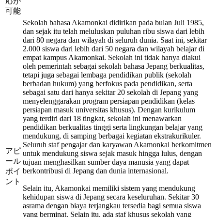
応が
可能
Sekolah bahasa Akamonkai didirikan pada bulan Juli 1985,
dan sejak itu telah meluluskan puluhan ribu siswa dari lebih
dari 80 negara dan wilayah di seluruh dunia. Saat ini, sekitar
2.000 siswa dari lebih dari 50 negara dan wilayah belajar di
empat kampus Akamonkai. Sekolah ini tidak hanya diakui
oleh pemerintah sebagai sekolah bahasa Jepang berkualitas,
tetapi juga sebagai lembaga pendidikan publik (sekolah
berbadan hukum) yang berfokus pada pendidikan, serta
sebagai satu dari hanya sekitar 20 sekolah di Jepang yang
menyelenggarakan program persiapan pendidikan (kelas
persiapan masuk universitas khusus). Dengan kurikulum
yang terdiri dari 18 tingkat, sekolah ini menawarkan
pendidikan berkualitas tinggi serta lingkungan belajar yang
mendukung, di samping berbagai kegiatan ekstrakurikuler.
Seluruh staf pengajar dan karyawan Akamonkai berkomitmen
アピ
untuk mendukung siswa sejak masuk hingga lulus, dengan
ール
tujuan menghasilkan sumber daya manusia yang dapat
berkontribusi di Jepang dan dunia internasional.
ポイ
ント
Selain itu, Akamonkai memiliki sistem yang mendukung
kehidupan siswa di Jepang secara keseluruhan. Sekitar 30
asrama dengan biaya terjangkau tersedia bagi semua siswa
yang berminat. Selain itu, ada staf khusus sekolah yang