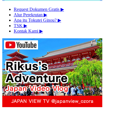
Request Dokumen Gratis
▶︎
Alur Perekrutan
▶︎
Apa itu Tokutei Ginou?
▶︎
TSK
▶︎
Kontak Kami
▶︎