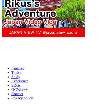
Featured
Topics
Study
Experience
SDGs
OGWork+
Contact
Privacy policy