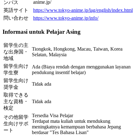
anime.jp/
ンパス
英語サイト
https://www.tokyo-anime.jp/lag/english/index.html
問い合わせ
https://www.tokyo-anime.jp/info/
Informasi untuk Pelajar Asing
留学生の主
Tiongkok, Hongkong, Macau, Taiwan, Korea
な出身国・
Selatan, Malaysia
地域
留学生向け
Ada (Biaya rendah dengan menggunakan layanan
pendukung insentif belajar)
学生寮
留学生向け
Tidak ada
奨学金
取得できる
主な資格・
Tidak ada
検定
Tersedia Visa Pelajar
その他留学
Terdapat mata kuliah untuk mendukung
生向けサポ
meningkatnya kemampuan berbahasa Jepang
ート
berdasar "Tes Bahasa Lisan"