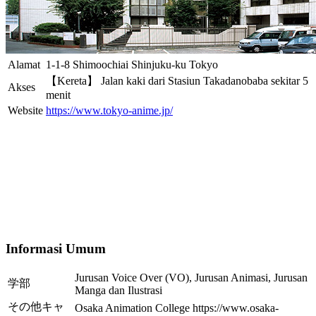
Alamat
1-1-8 Shimoochiai Shinjuku-ku Tokyo
【Kereta】 Jalan kaki dari Stasiun Takadanobaba sekitar 5
Akses
menit
Website
https://www.tokyo-anime.jp/
Informasi Umum
Jurusan Voice Over (VO), Jurusan Animasi, Jurusan
学部
Manga dan Ilustrasi
その他キャ
Osaka Animation College https://www.osaka-