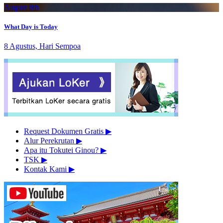
August 8th
What Day is Today
8 Agustus, Hari Sempoa
Request Dokumen Gratis
▶︎
Alur Perekrutan
▶︎
Apa itu Tokutei Ginou?
▶︎
TSK
▶︎
Kontak Kami
▶︎