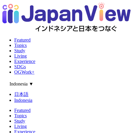
Featured
Topics
Study
Living
Experience
SDGs
OGWork+
Indonesia
▼
日本語
Indonesia
Featured
Topics
Study
Living
Experience