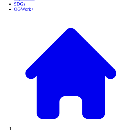
SDGs
OGWork+