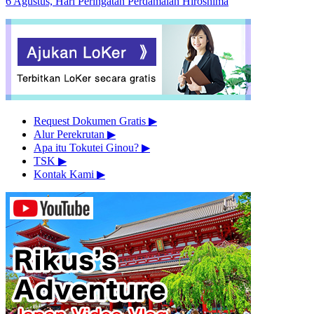
6 Agustus, Hari Peringatan Perdamaian Hiroshima
Request Dokumen Gratis
▶︎
Alur Perekrutan
▶︎
Apa itu Tokutei Ginou?
▶︎
TSK
▶︎
Kontak Kami
▶︎