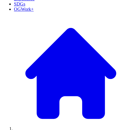
SDGs
OGWork+