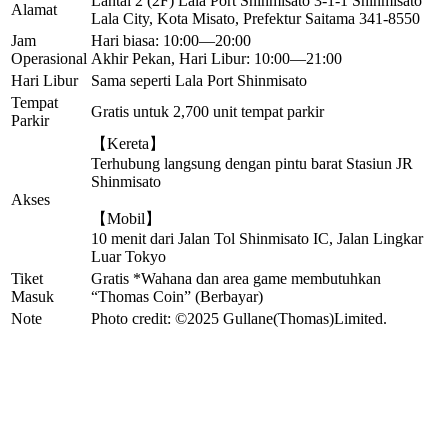
Lantai 2 (2F) Lala Port Shinmisato 3-1-1 Shinmisato
Alamat
Lala City, Kota Misato, Prefektur Saitama 341-8550
Jam
Hari biasa: 10:00—20:00
Operasional
Akhir Pekan, Hari Libur: 10:00—21:00
Hari Libur
Sama seperti Lala Port Shinmisato
Tempat
Gratis untuk 2,700 unit tempat parkir
Parkir
【Kereta】
Terhubung langsung dengan pintu barat Stasiun JR
Shinmisato
Akses
【Mobil】
10 menit dari Jalan Tol Shinmisato IC, Jalan Lingkar
Luar Tokyo
Tiket
Gratis *Wahana dan area game membutuhkan
Masuk
“Thomas Coin” (Berbayar)
Note
Photo credit: ©2025 Gullane(Thomas)Limited.