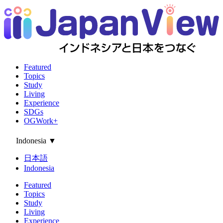
Featured
Topics
Study
Living
Experience
SDGs
OGWork+
Indonesia
▼
日本語
Indonesia
Featured
Topics
Study
Living
Experience