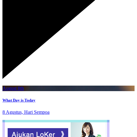
August 8th
What Day is Today
8 Agustus, Hari Sempoa