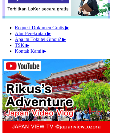
Request Dokumen Gratis
▶︎
Alur Perekrutan
▶︎
Apa itu Tokutei Ginou?
▶︎
TSK
▶︎
Kontak Kami
▶︎