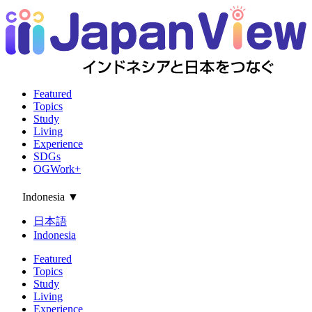
Featured
Topics
Study
Living
Experience
SDGs
OGWork+
Indonesia
▼
日本語
Indonesia
Featured
Topics
Study
Living
Experience