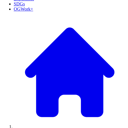
SDGs
OGWork+