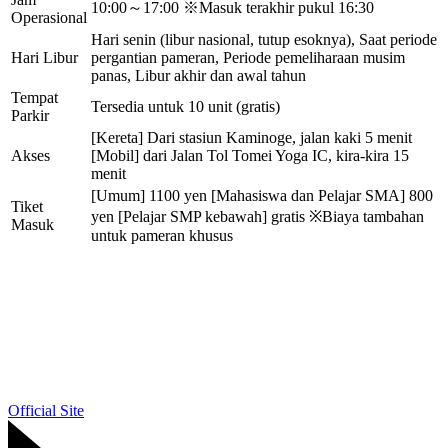
10:00～17:00 ※Masuk terakhir pukul 16:30
Operasional
Hari senin (libur nasional, tutup esoknya), Saat periode
Hari Libur
pergantian pameran, Periode pemeliharaan musim
panas, Libur akhir dan awal tahun
Tempat
Tersedia untuk 10 unit (gratis)
Parkir
[Kereta] Dari stasiun Kaminoge, jalan kaki 5 menit
Akses
[Mobil] dari Jalan Tol Tomei Yoga IC, kira-kira 15
menit
[Umum] 1100 yen [Mahasiswa dan Pelajar SMA] 800
Tiket
yen [Pelajar SMP kebawah] gratis ※Biaya tambahan
Masuk
untuk pameran khusus
Official Site