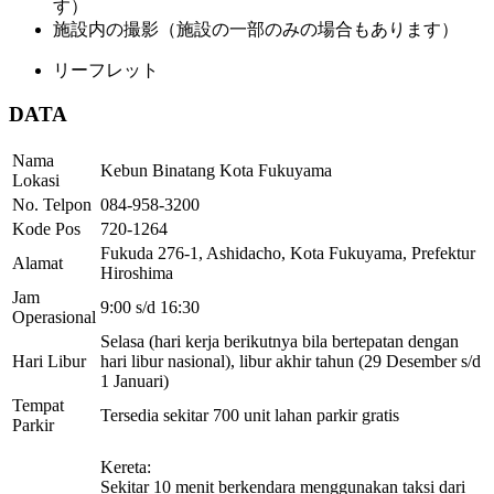
す）
施設内の撮影（施設の一部のみの場合もあります）
リーフレット
DATA
Nama
Kebun Binatang Kota Fukuyama
Lokasi
No. Telpon
084-958-3200
Kode Pos
720-1264
Fukuda 276-1, Ashidacho, Kota Fukuyama, Prefektur
Alamat
Hiroshima
Jam
9:00 s/d 16:30
Operasional
Selasa (hari kerja berikutnya bila bertepatan dengan
Hari Libur
hari libur nasional), libur akhir tahun (29 Desember s/d
1 Januari)
Tempat
Tersedia sekitar 700 unit lahan parkir gratis
Parkir
Kereta:
Sekitar 10 menit berkendara menggunakan taksi dari