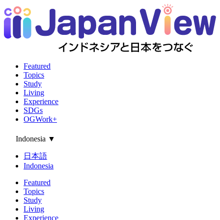
Featured
Topics
Study
Living
Experience
SDGs
OGWork+
Indonesia
▼
日本語
Indonesia
Featured
Topics
Study
Living
Experience