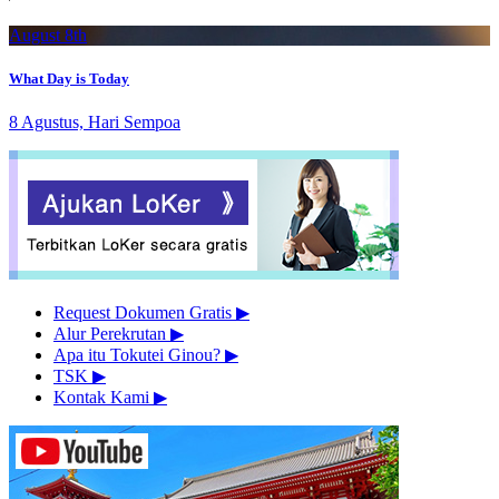
August 8th
What Day is Today
8 Agustus, Hari Sempoa
Request Dokumen Gratis
▶︎
Alur Perekrutan
▶︎
Apa itu Tokutei Ginou?
▶︎
TSK
▶︎
Kontak Kami
▶︎