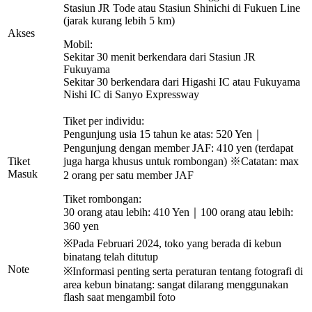
Stasiun JR Tode atau Stasiun Shinichi di Fukuen Line
(jarak kurang lebih 5 km)
Akses
Mobil:
Sekitar 30 menit berkendara dari Stasiun JR
Fukuyama
Sekitar 30 berkendara dari Higashi IC atau Fukuyama
Nishi IC di Sanyo Expressway
Tiket per individu:
Pengunjung usia 15 tahun ke atas: 520 Yen｜
Pengunjung dengan member JAF: 410 yen (terdapat
Tiket
juga harga khusus untuk rombongan) ※Catatan: max
Masuk
2 orang per satu member JAF
Tiket rombongan:
30 orang atau lebih: 410 Yen｜100 orang atau lebih:
360 yen
※Pada Februari 2024, toko yang berada di kebun
binatang telah ditutup
Note
※Informasi penting serta peraturan tentang fotografi di
area kebun binatang: sangat dilarang menggunakan
flash saat mengambil foto