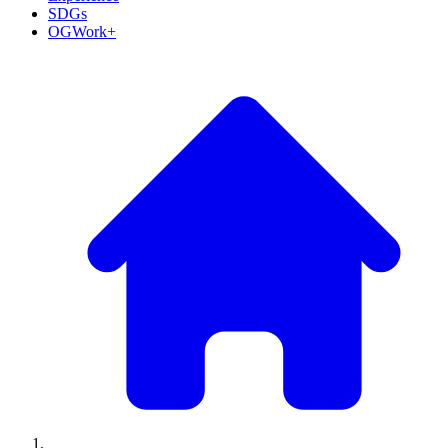
SDGs
OGWork+