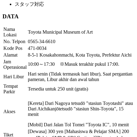
スタッフ対応
DATA
Nama
Toyota Municipal Museum of Art
Lokasi
No. Telpon
0565-34-6610
Kode Pos
471-0034
Alamat
8-5-1 Kosakahonmachi, Kota Toyota, Prefektur Aichi
Jam
10:00～17:30 ※Masuk terakhir pukul 17:00.
Operasional
Hari senin (Tidak termasuk hari libur), Saat pergantian
Hari Libur
pameran, Libur akhir dan awal tahun
Tempat
Tersedia untuk 250 unit (gratis)
Parkir
[Kereta] Dari Nagoya tetsudō "stasiun Toyotashi" atau
Dari Aichikanjōtetsudō "stasiun Shin-Toyota", 15
Akses
menit
[Mobil] Dari Jalan Tol Tomei "Toyota IC", 10 menit
[Dewasa] 300 yen [Mahasiswa & Pelajar SMA] 200
Tiket