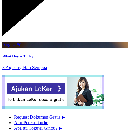
August 8th
What Day is Today
8 Agustus, Hari Sempoa
Request Dokumen Gratis
▶︎
Alur Perekrutan
▶︎
Apa itu Tokutei Ginou?
▶︎