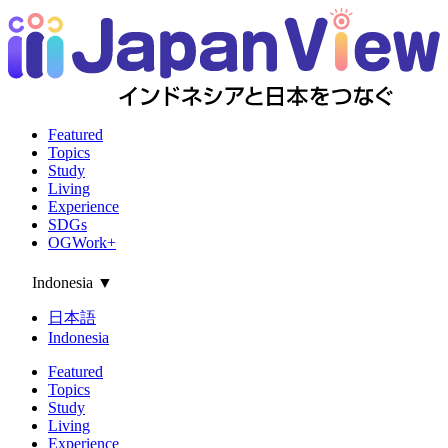
Featured
Topics
Study
Living
Experience
SDGs
OGWork+
Indonesia
▼
日本語
Indonesia
Featured
Topics
Study
Living
Experience