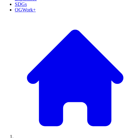
SDGs
OGWork+