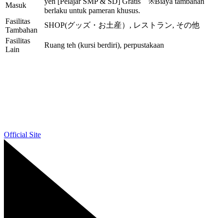
yen [Pelajar SMP & SD] Gratis ※Biaya tambahan
Masuk
berlaku untuk pameran khusus.
Fasilitas
SHOP(グッズ・お土産）, レストラン, その他
Tambahan
Fasilitas
Ruang teh (kursi berdiri), perpustakaan
Lain
Official Site