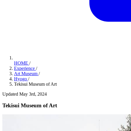
HOME
/
Experience
/
Art Museum
/
Hyogo
/
Tekisui Museum of Art
Updated May 3rd, 2024
Tekisui Museum of Art