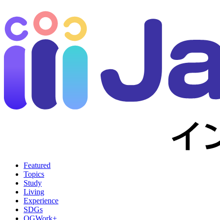
Featured
Topics
Study
Living
Experience
SDGs
OGWork+