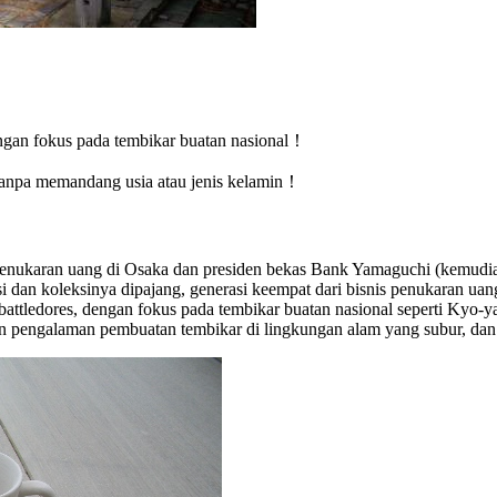
dengan fokus pada tembikar buatan nasional！
anpa memandang usia atau jenis kelamin！
penukaran uang di Osaka dan presiden bekas Bank Yamaguchi (kemudia
i dan koleksinya dipajang, generasi keempat dari bisnis penukaran u
n battledores, dengan fokus pada tembikar buatan nasional seperti Ky
kan pengalaman pembuatan tembikar di lingkungan alam yang subur, dan