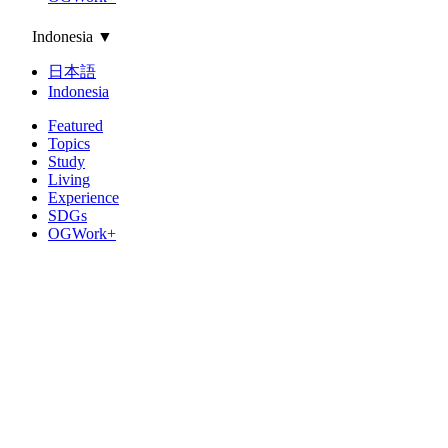
Indonesia
▼
日本語
Indonesia
Featured
Topics
Study
Living
Experience
SDGs
OGWork+