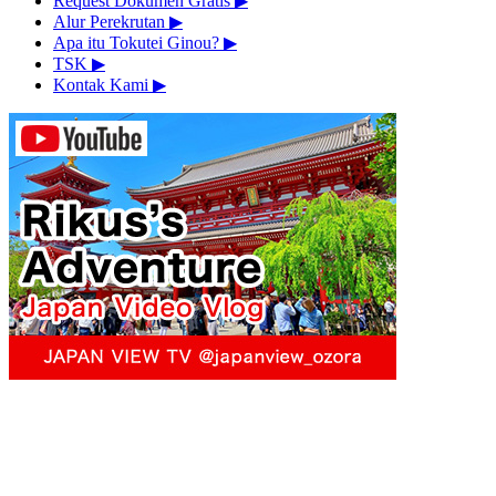
Request Dokumen Gratis
▶︎
Alur Perekrutan
▶︎
Apa itu Tokutei Ginou?
▶︎
TSK
▶︎
Kontak Kami
▶︎