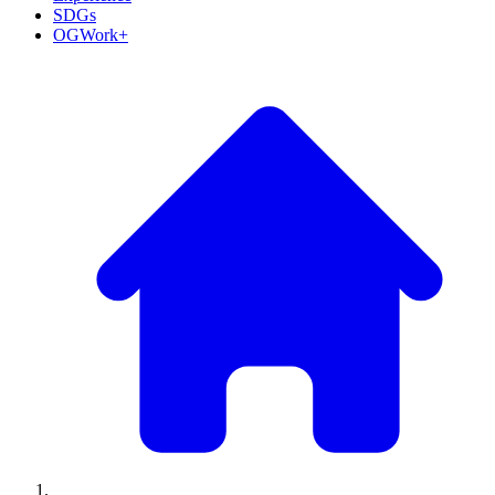
SDGs
OGWork+