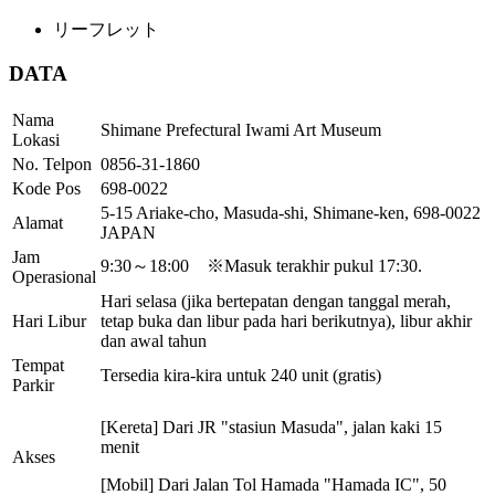
リーフレット
DATA
Nama
Shimane Prefectural Iwami Art Museum
Lokasi
No. Telpon
0856-31-1860
Kode Pos
698-0022
5-15 Ariake-cho, Masuda-shi, Shimane-ken, 698-0022
Alamat
JAPAN
Jam
9:30～18:00 ※Masuk terakhir pukul 17:30.
Operasional
Hari selasa (jika bertepatan dengan tanggal merah,
Hari Libur
tetap buka dan libur pada hari berikutnya), libur akhir
dan awal tahun
Tempat
Tersedia kira-kira untuk 240 unit (gratis)
Parkir
[Kereta] Dari JR "stasiun Masuda", jalan kaki 15
menit
Akses
[Mobil] Dari Jalan Tol Hamada "Hamada IC", 50