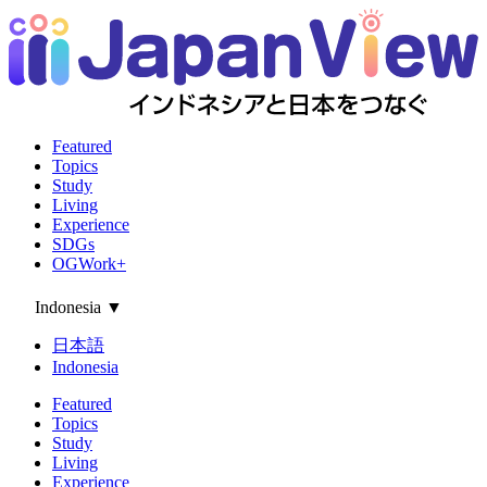
Featured
Topics
Study
Living
Experience
SDGs
OGWork+
Indonesia
▼
日本語
Indonesia
Featured
Topics
Study
Living
Experience