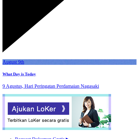
August 9th
What Day is Today
9 Agustus, Hari Peringatan Perdamaian Nagasaki