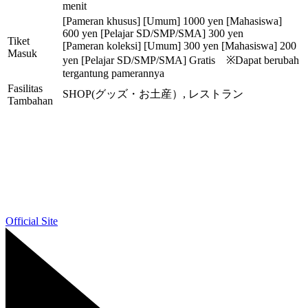
menit
[Pameran khusus] [Umum] 1000 yen [Mahasiswa]
600 yen [Pelajar SD/SMP/SMA] 300 yen
Tiket
[Pameran koleksi] [Umum] 300 yen [Mahasiswa] 200
Masuk
yen [Pelajar SD/SMP/SMA] Gratis ※Dapat berubah
tergantung pamerannya
Fasilitas
SHOP(グッズ・お土産）, レストラン
Tambahan
Official Site