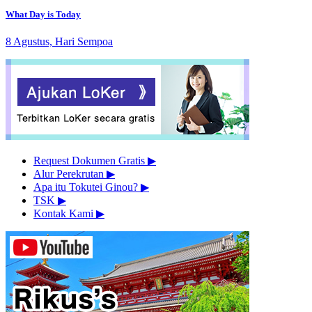
What Day is Today
8 Agustus, Hari Sempoa
Request Dokumen Gratis
▶︎
Alur Perekrutan
▶︎
Apa itu Tokutei Ginou?
▶︎
TSK
▶︎
Kontak Kami
▶︎