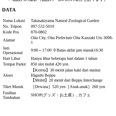
DATA
Nama Lokasi
Takasakiyama Natural Zoological Garden
No. Telpon
097-532-5010
Kode Pos
870-0802
Oita City, Oita Prefecture Oita Kanzaki Uto 3098-
Alamat
1
Jam
9:00～17:00 ※Batas akhir jam masuk16:30
Operasional
Hari Libur
Hanya libur beberapa hari dalam 1 tahun
Tempat Parkir
850 slot mobil 420 yen
【Kereta】30 menit jalan kaki dari stasiun
Akses
Higashi Beppu
【Mobil】20 menit dari Beppu Interchange
Tiket Masuk
［Dewasa］520 yen［Anak-anak］260 yen
Fasilitas
SHOP(グッズ・お土産）, カフェ
Tambahan