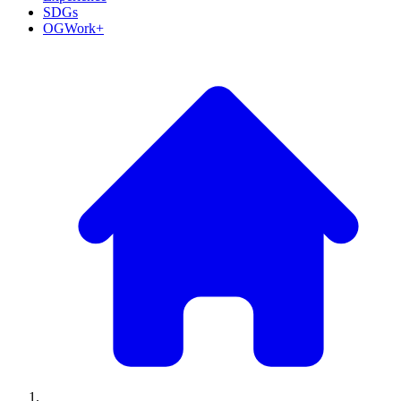
SDGs
OGWork+