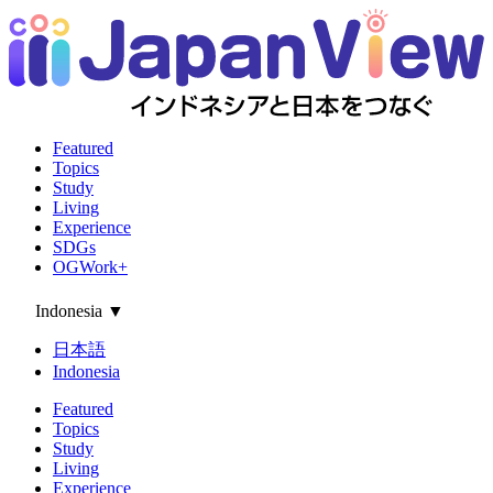
Featured
Topics
Study
Living
Experience
SDGs
OGWork+
Indonesia
▼
日本語
Indonesia
Featured
Topics
Study
Living
Experience