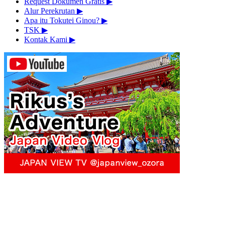
Request Dokumen Gratis
▶︎
Alur Perekrutan
▶︎
Apa itu Tokutei Ginou?
▶︎
TSK
▶︎
Kontak Kami
▶︎