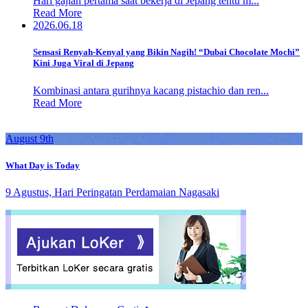
Hari gajian pertama saat bekerja di Jepang tentu m...
Read More
2026.06.18
Sensasi Renyah-Kenyal yang Bikin Nagih! “Dubai Chocolate Mochi”
Kini Juga Viral di Jepang
Kombinasi antara gurihnya kacang pistachio dan ren...
Read More
August 9th
What Day is Today
9 Agustus, Hari Peringatan Perdamaian Nagasaki