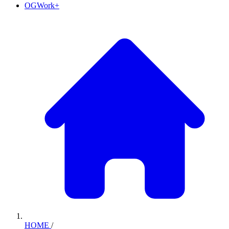
OGWork+
HOME
/