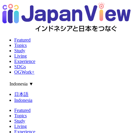
Featured
Topics
Study
Living
Experience
SDGs
OGWork+
Indonesia
▼
日本語
Indonesia
Featured
Topics
Study
Living
Experience