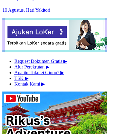
10 Agustus, Hari Yakitori
Request Dokumen Gratis
▶︎
Alur Perekrutan
▶︎
Apa itu Tokutei Ginou?
▶︎
TSK
▶︎
Kontak Kami
▶︎