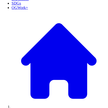
SDGs
OGWork+