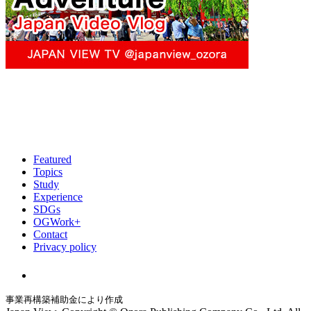
Featured
Topics
Study
Experience
SDGs
OGWork+
Contact
Privacy policy
事業再構築補助金により作成