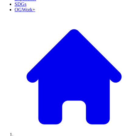
SDGs
OGWork+