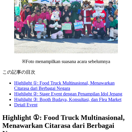
※Foto menampilkan suasana acara sebelumnya
この記事の目次
Highlight ①: Food Truck Multinasional, Menawarkan
Citarasa dari Berbagai Negara
Highlight ②: Stage Event dengan Penampilan Idol Jepang
Highlight ③: Booth Budaya, Konsultasi, dan Flea Market
Detail Event
Highlight ①: Food Truck Multinasional,
Menawarkan Citarasa dari Berbagai