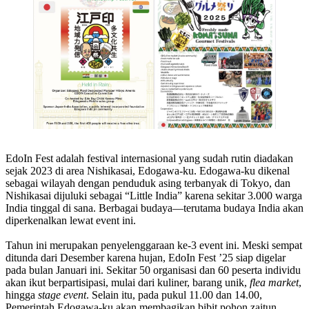
EdoIn Fest adalah festival internasional yang sudah rutin diadakan
sejak 2023 di area Nishikasai, Edogawa-ku. Edogawa-ku dikenal
sebagai wilayah dengan penduduk asing terbanyak di Tokyo, dan
Nishikasai dijuluki sebagai “Little India” karena sekitar 3.000 warga
India tinggal di sana. Berbagai budaya—terutama budaya India akan
diperkenalkan lewat event ini.
Tahun ini merupakan penyelenggaraan ke-3 event ini. Meski sempat
ditunda dari Desember karena hujan, EdoIn Fest ’25 siap digelar
pada bulan Januari ini. Sekitar 50 organisasi dan 60 peserta individu
akan ikut berpartisipasi, mulai dari kuliner, barang unik,
flea market
,
hingga
stage event
. Selain itu, pada pukul 11.00 dan 14.00,
Pemerintah Edogawa-ku akan membagikan bibit pohon zaitun