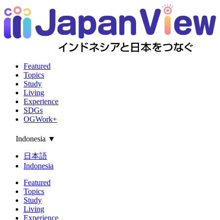
Featured
Topics
Study
Living
Experience
SDGs
OGWork+
Indonesia
▼
日本語
Indonesia
Featured
Topics
Study
Living
Experience