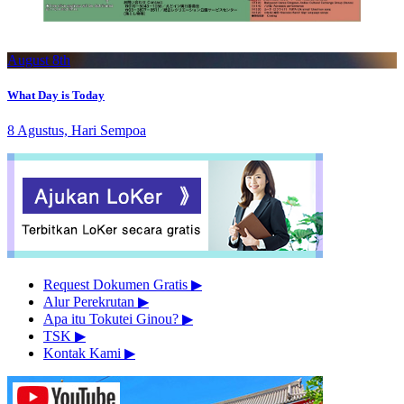
August 8th
What Day is Today
8 Agustus, Hari Sempoa
Request Dokumen Gratis
▶︎
Alur Perekrutan
▶︎
Apa itu Tokutei Ginou?
▶︎
TSK
▶︎
Kontak Kami
▶︎