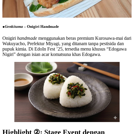
●
Genkitama
– Onigiri Handmade
Onigiri
handmade
menggunakan beras premium Kurosawa-mai dari
Wakuyacho, Prefektur Miyagi, yang ditanam tanpa pestisida dan
pupuk kimia. Di EdoIn Fest ’25, tersedia menu khusus “Edogawa
Nigiri” dengan isian acar komatsuna khas Edogawa.
Highlight ②: Stage Event dengan