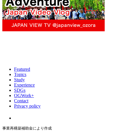
Featured
Topics
Study
Experience
SDGs
OGWork+
Contact
Privacy policy
事業再構築補助金により作成