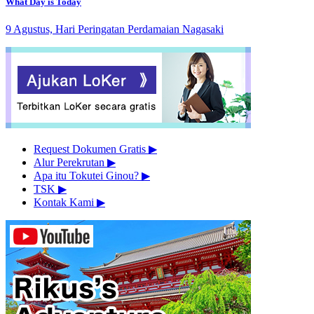
What Day is Today
9 Agustus, Hari Peringatan Perdamaian Nagasaki
Request Dokumen Gratis
▶︎
Alur Perekrutan
▶︎
Apa itu Tokutei Ginou?
▶︎
TSK
▶︎
Kontak Kami
▶︎