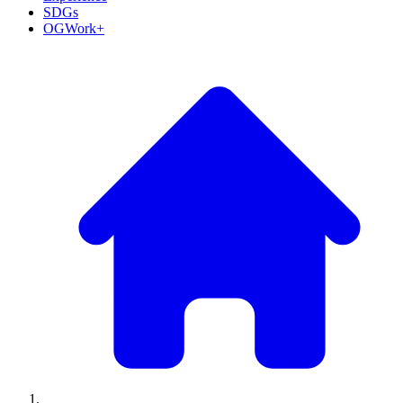
SDGs
OGWork+