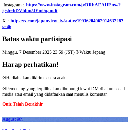
Instagram：
https://www.instagram.com/p/DRhAEAHEns-/?
igsh=bDVhbm5tYm9qamdt
X：
https://x.com/japanview_tv/status/1993620406201463228?
s=46
Batas waktu partisipasi
Minggu, 7 Desember 2025 23:59 (JST) ※Waktu Jepang
Harap perhatikan!
※Hadiah akan dikirim secara acak.
※Pemenang yang terpilih akan dihubungi lewat DM di akun sosial
media atau email yang didaftarkan saat menulis komentar.
Quiz Telah Berakhir
August 9th