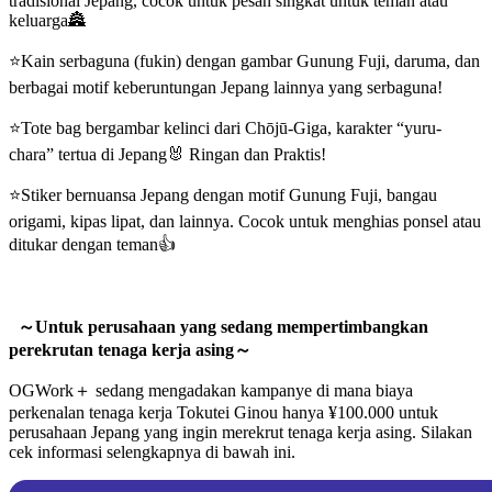
tradisional Jepang, cocok untuk pesan singkat untuk teman atau
keluarga🏯
⭐Kain serbaguna (fukin) dengan gambar Gunung Fuji, daruma, dan
berbagai motif keberuntungan Jepang lainnya yang serbaguna!
⭐Tote bag bergambar kelinci dari Chōjū-Giga, karakter “yuru-
chara” tertua di Jepang🐰 Ringan dan Praktis!
⭐Stiker bernuansa Jepang dengan motif Gunung Fuji, bangau
origami, kipas lipat, dan lainnya. Cocok untuk menghias ponsel atau
ditukar dengan teman👍
～Untuk perusahaan yang sedang mempertimbangkan
perekrutan tenaga kerja asing～
OGWork＋ sedang mengadakan kampanye di mana biaya
perkenalan tenaga kerja Tokutei Ginou hanya ¥100.000 untuk
perusahaan Jepang yang ingin merekrut tenaga kerja asing. Silakan
cek informasi selengkapnya di bawah ini.