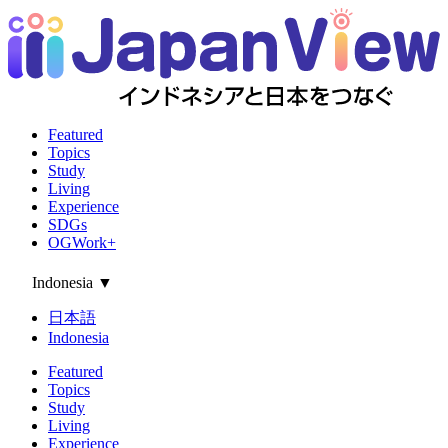
Featured
Topics
Study
Living
Experience
SDGs
OGWork+
Indonesia
▼
日本語
Indonesia
Featured
Topics
Study
Living
Experience