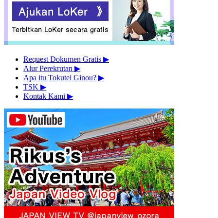
Request Dokumen Gratis
▶︎
Alur Perekrutan
▶︎
Apa itu Tokutei Ginou?
▶︎
TSK
▶︎
Kontak Kami
▶︎