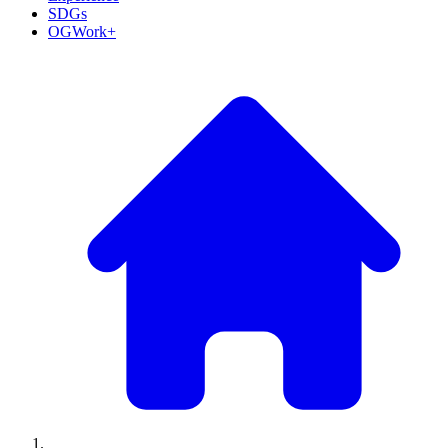
SDGs
OGWork+