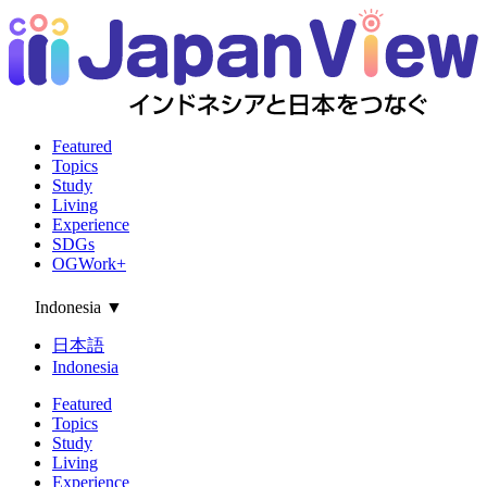
Featured
Topics
Study
Living
Experience
SDGs
OGWork+
Indonesia
▼
日本語
Indonesia
Featured
Topics
Study
Living
Experience