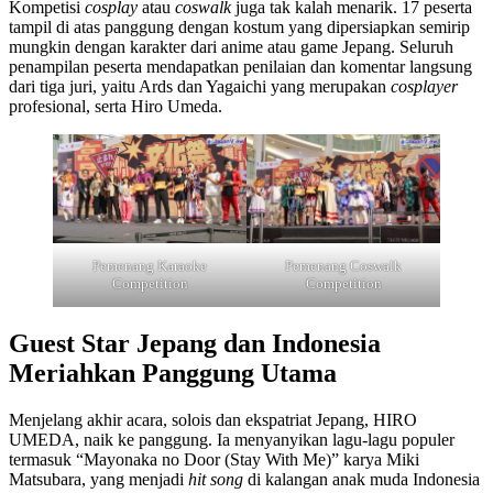
Kompetisi
cosplay
atau
coswalk
juga tak kalah menarik. 17 peserta
tampil di atas panggung dengan kostum yang dipersiapkan semirip
mungkin dengan karakter dari anime atau game Jepang. Seluruh
penampilan peserta mendapatkan penilaian dan komentar langsung
dari tiga juri, yaitu Ards dan Yagaichi yang merupakan
cosplayer
profesional, serta Hiro Umeda.
Pemenang Karaoke
Pemenang Coswalk
Competition
Competition
Guest Star Jepang dan Indonesia
Meriahkan Panggung Utama
Menjelang akhir acara, solois dan ekspatriat Jepang, HIRO
UMEDA, naik ke panggung. Ia menyanyikan lagu-lagu populer
termasuk “Mayonaka no Door (Stay With Me)” karya Miki
Matsubara, yang menjadi
hit song
di kalangan anak muda Indonesia