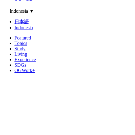
Indonesia
▼
日本語
Indonesia
Featured
Topics
Study
Living
Experience
SDGs
OGWork+