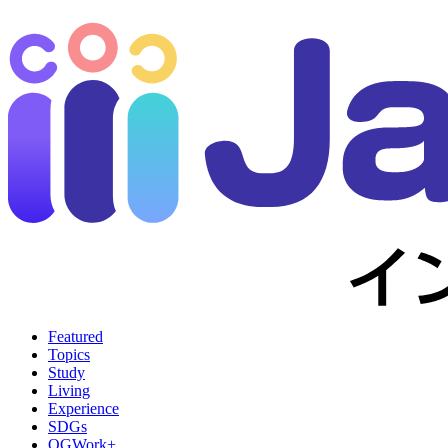
Featured
Topics
Study
Living
Experience
SDGs
OGWork+