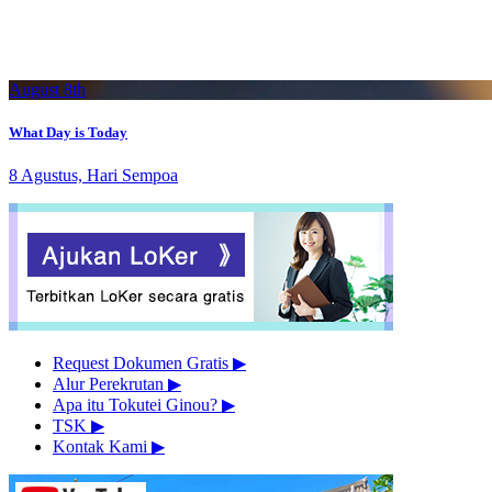
August 8th
What Day is Today
8 Agustus, Hari Sempoa
Request Dokumen Gratis
▶︎
Alur Perekrutan
▶︎
Apa itu Tokutei Ginou?
▶︎
TSK
▶︎
Kontak Kami
▶︎