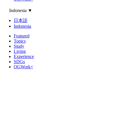
Indonesia
▼
日本語
Indonesia
Featured
Topics
Study
Living
Experience
SDGs
OGWork+