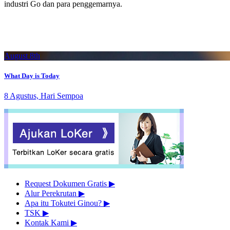
industri Go dan para penggemarnya.
August 8th
What Day is Today
8 Agustus, Hari Sempoa
Request Dokumen Gratis
▶︎
Alur Perekrutan
▶︎
Apa itu Tokutei Ginou?
▶︎
TSK
▶︎
Kontak Kami
▶︎