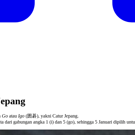
Jepang
n
Go
atau
Igo
(囲碁), yakni Catur Jepang.
a dari gabungan angka 1 (i) dan 5 (go), sehingga 5 Januari dipilih untuk