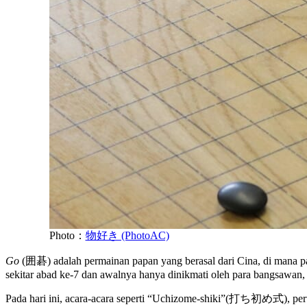
Photo：
物好き (PhotoAC)
Go
(囲碁) adalah permainan papan yang berasal dari Cina, di mana pa
sekitar abad ke-7 dan awalnya hanya dinikmati oleh para bangsawan,
Pada hari ini, acara-acara seperti “Uchizome-shiki”(打ち初め式), pertan