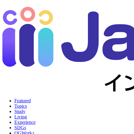
Featured
Topics
Study
Living
Experience
SDGs
OGWork+