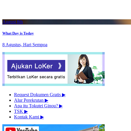
August 8th
What Day is Today
8 Agustus, Hari Sempoa
Request Dokumen Gratis
▶︎
Alur Perekrutan
▶︎
Apa itu Tokutei Ginou?
▶︎
TSK
▶︎
Kontak Kami
▶︎