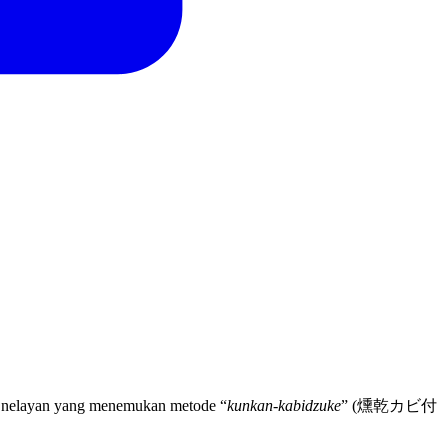
ro, nelayan yang menemukan metode “
kunkan-kabidzuke
” (燻乾カビ付