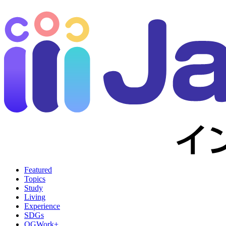
Featured
Topics
Study
Living
Experience
SDGs
OGWork+