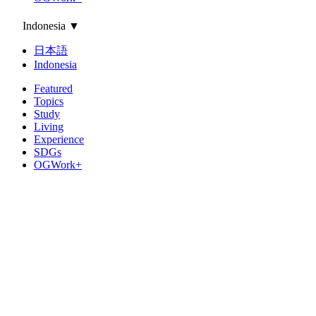
Indonesia
▼
日本語
Indonesia
Featured
Topics
Study
Living
Experience
SDGs
OGWork+