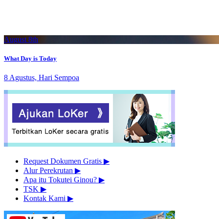
August 8th
What Day is Today
8 Agustus, Hari Sempoa
Request Dokumen Gratis
▶︎
Alur Perekrutan
▶︎
Apa itu Tokutei Ginou?
▶︎
TSK
▶︎
Kontak Kami
▶︎