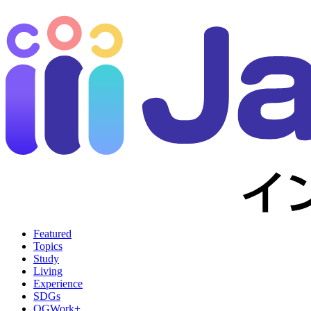
Featured
Topics
Study
Living
Experience
SDGs
OGWork+