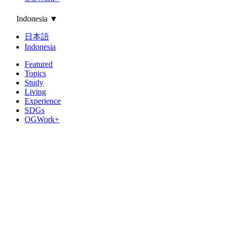
Indonesia
▼
日本語
Indonesia
Featured
Topics
Study
Living
Experience
SDGs
OGWork+