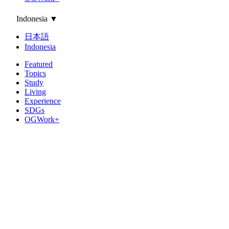
Indonesia
▼
日本語
Indonesia
Featured
Topics
Study
Living
Experience
SDGs
OGWork+