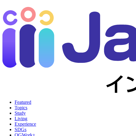
Featured
Topics
Study
Living
Experience
SDGs
OGWork+