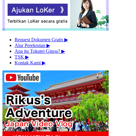
Request Dokumen Gratis
▶︎
Alur Perekrutan
▶︎
Apa itu Tokutei Ginou?
▶︎
TSK
▶︎
Kontak Kami
▶︎