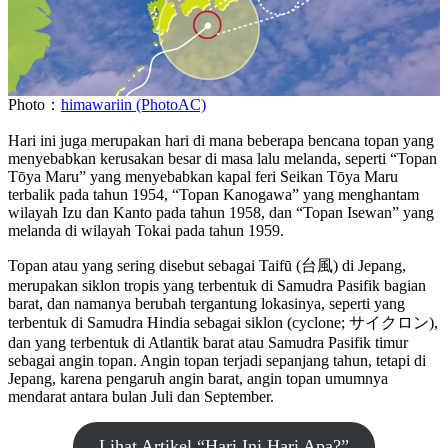
Photo：
himawariin (PhotoAC)
Hari ini juga merupakan hari di mana beberapa bencana topan yang
menyebabkan kerusakan besar di masa lalu melanda, seperti “Topan
Tōya Maru” yang menyebabkan kapal feri Seikan Tōya Maru
terbalik pada tahun 1954, “Topan Kanogawa” yang menghantam
wilayah Izu dan Kanto pada tahun 1958, dan “Topan Isewan” yang
melanda di wilayah Tokai pada tahun 1959.
Topan atau yang sering disebut sebagai Taifū (台風) di Jepang,
merupakan siklon tropis yang terbentuk di Samudra Pasifik bagian
barat, dan namanya berubah tergantung lokasinya, seperti yang
terbentuk di Samudra Hindia sebagai siklon (cyclone; サイクロン),
dan yang terbentuk di Atlantik barat atau Samudra Pasifik timur
sebagai angin topan. Angin topan terjadi sepanjang tahun, tetapi di
Jepang, karena pengaruh angin barat, angin topan umumnya
mendarat antara bulan Juli dan September.
Lihat Artikel “Hari Ini Hari Apa?”