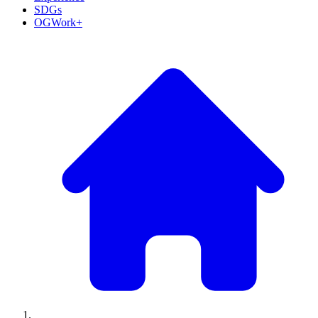
SDGs
OGWork+