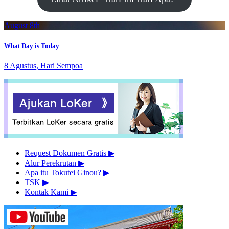
August 8th
What Day is Today
8 Agustus, Hari Sempoa
Request Dokumen Gratis
▶︎
Alur Perekrutan
▶︎
Apa itu Tokutei Ginou?
▶︎
TSK
▶︎
Kontak Kami
▶︎