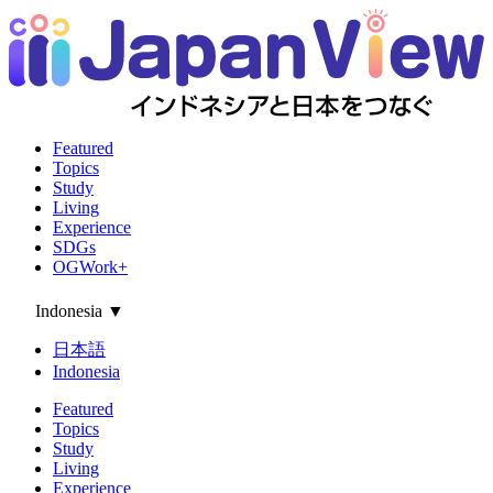
Featured
Topics
Study
Living
Experience
SDGs
OGWork+
Indonesia
▼
日本語
Indonesia
Featured
Topics
Study
Living
Experience