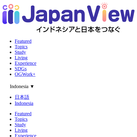
Featured
Topics
Study
Living
Experience
SDGs
OGWork+
Indonesia
▼
日本語
Indonesia
Featured
Topics
Study
Living
Experience