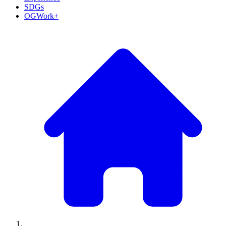
SDGs
OGWork+