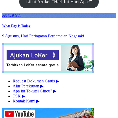
Lihat Artikel “Hari Ini Hari Apa?”
August 9th
What Day is Today
9 Agustus, Hari Peringatan Perdamaian Nagasaki
Request Dokumen Gratis
▶︎
Alur Perekrutan
▶︎
Apa itu Tokutei Ginou?
▶︎
TSK
▶︎
Kontak Kami
▶︎