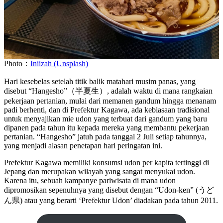
Photo：
Iniizah (Unsplash)
Hari kesebelas setelah titik balik matahari musim panas, yang
disebut “Hangesho”（半夏生）, adalah waktu di mana rangkaian
pekerjaan pertanian, mulai dari memanen gandum hingga menanam
padi berhenti, dan di Prefektur Kagawa, ada kebiasaan tradisional
untuk menyajikan mie udon yang terbuat dari gandum yang baru
dipanen pada tahun itu kepada mereka yang membantu pekerjaan
pertanian. “Hangesho” jatuh pada tanggal 2 Juli setiap tahunnya,
yang menjadi alasan penetapan hari peringatan ini.
Prefektur Kagawa memiliki konsumsi udon per kapita tertinggi di
Jepang dan merupakan wilayah yang sangat menyukai udon.
Karena itu, sebuah kampanye pariwisata di mana udon
dipromosikan sepenuhnya yang disebut dengan “Udon-ken” (うど
ん県) atau yang berarti ‘Prefektur Udon’ diadakan pada tahun 2011.