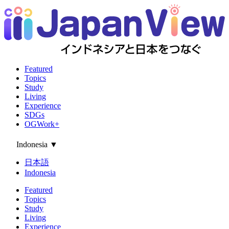
Featured
Topics
Study
Living
Experience
SDGs
OGWork+
Indonesia
▼
日本語
Indonesia
Featured
Topics
Study
Living
Experience