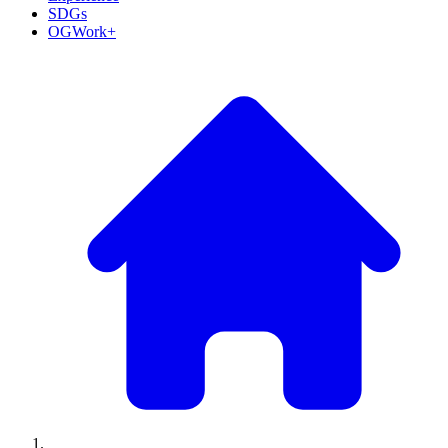
SDGs
OGWork+