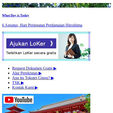
August 6th
What Day is Today
6 Agustus, Hari Peringatan Perdamaian Hiroshima
Request Dokumen Gratis
▶︎
Alur Perekrutan
▶︎
Apa itu Tokutei Ginou?
▶︎
TSK
▶︎
Kontak Kami
▶︎