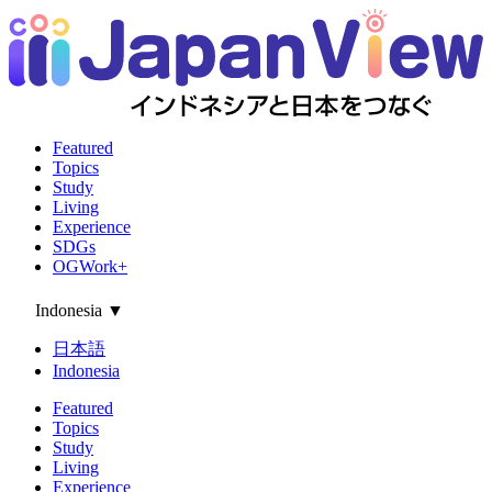
Featured
Topics
Study
Living
Experience
SDGs
OGWork+
Indonesia
▼
日本語
Indonesia
Featured
Topics
Study
Living
Experience