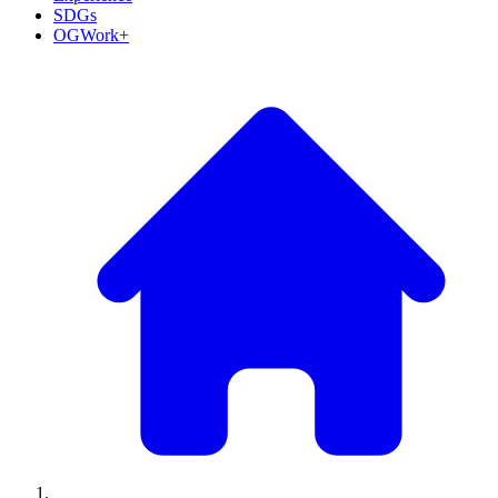
SDGs
OGWork+