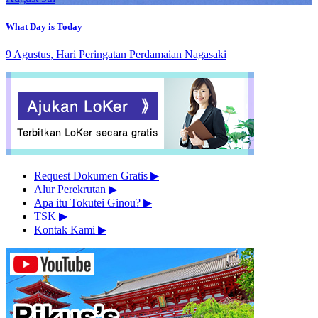
What Day is Today
9 Agustus, Hari Peringatan Perdamaian Nagasaki
Request Dokumen Gratis
▶︎
Alur Perekrutan
▶︎
Apa itu Tokutei Ginou?
▶︎
TSK
▶︎
Kontak Kami
▶︎