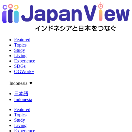
Featured
Topics
Study
Living
Experience
SDGs
OGWork+
Indonesia
▼
日本語
Indonesia
Featured
Topics
Study
Living
Experience