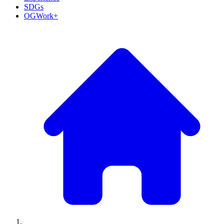
SDGs
OGWork+