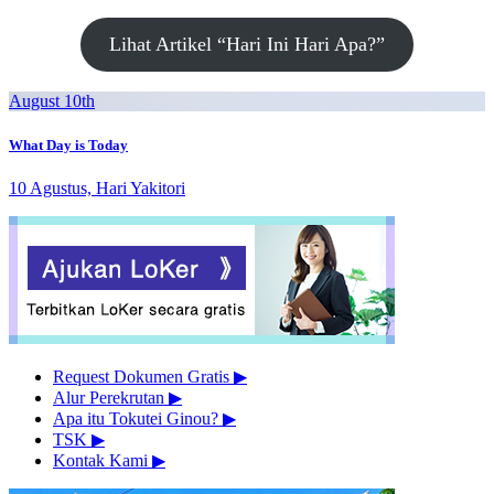
Lihat Artikel “Hari Ini Hari Apa?”
August 10th
What Day is Today
10 Agustus, Hari Yakitori
Request Dokumen Gratis
▶︎
Alur Perekrutan
▶︎
Apa itu Tokutei Ginou?
▶︎
TSK
▶︎
Kontak Kami
▶︎