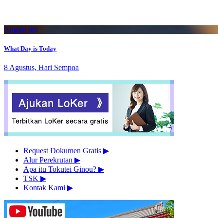
August 8th
What Day is Today
8 Agustus, Hari Sempoa
Request Dokumen Gratis
▶︎
Alur Perekrutan
▶︎
Apa itu Tokutei Ginou?
▶︎
TSK
▶︎
Kontak Kami
▶︎