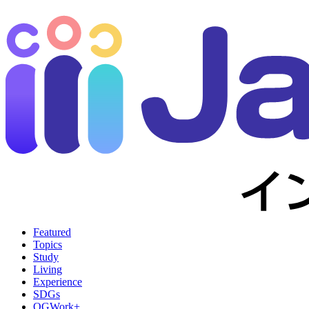
Featured
Topics
Study
Living
Experience
SDGs
OGWork+