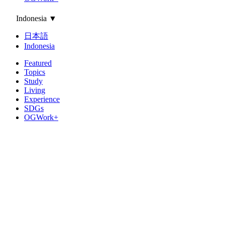
Indonesia
▼
日本語
Indonesia
Featured
Topics
Study
Living
Experience
SDGs
OGWork+