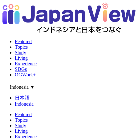
Featured
Topics
Study
Living
Experience
SDGs
OGWork+
Indonesia
▼
日本語
Indonesia
Featured
Topics
Study
Living
Experience