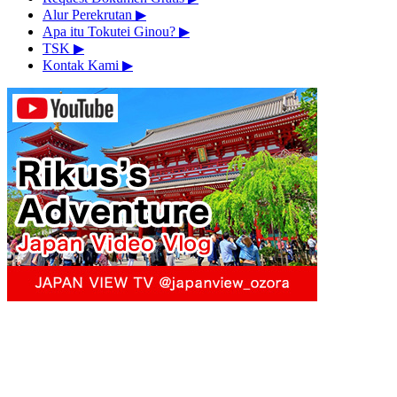
Alur Perekrutan
▶︎
Apa itu Tokutei Ginou?
▶︎
TSK
▶︎
Kontak Kami
▶︎