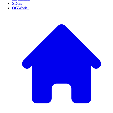
SDGs
OGWork+