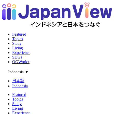
Featured
Topics
Study
Living
Experience
SDGs
OGWork+
Indonesia
▼
日本語
Indonesia
Featured
Topics
Study
Living
Experience