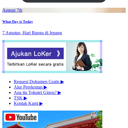
August 7th
What Day is Today
7 Agustus, Hari Bunga di Jepang
Request Dokumen Gratis
▶︎
Alur Perekrutan
▶︎
Apa itu Tokutei Ginou?
▶︎
TSK
▶︎
Kontak Kami
▶︎