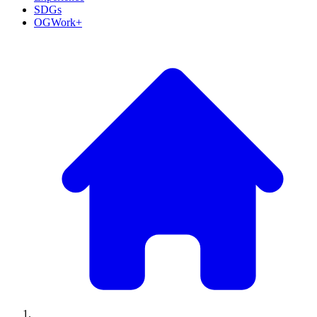
SDGs
OGWork+