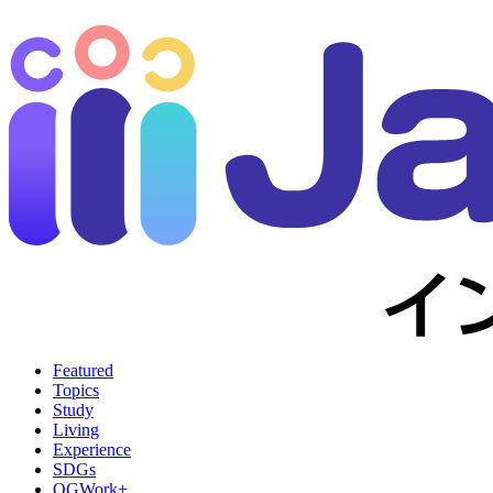
Featured
Topics
Study
Living
Experience
SDGs
OGWork+