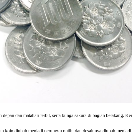
n depan dan matahari terbit, serta bunga sakura di bagian belakang. 
 koin diubah menjadi perunggu putih, dan desainnya diubah menjadi 