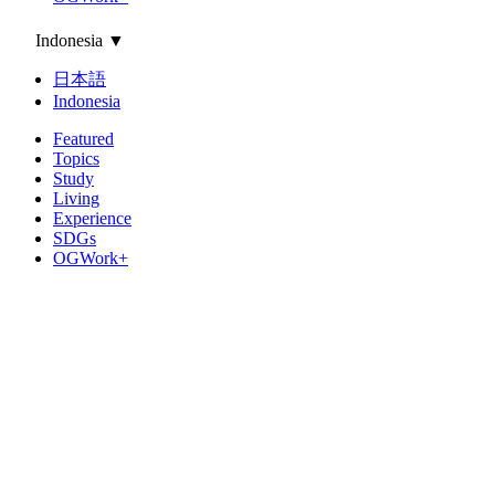
Indonesia
▼
日本語
Indonesia
Featured
Topics
Study
Living
Experience
SDGs
OGWork+