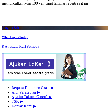
memunculkan koin 100 yen yang familiar seperti saat ini.
August 8th
What Day is Today
8 Agustus, Hari Sempoa
Request Dokumen Gratis
▶︎
Alur Perekrutan
▶︎
Apa itu Tokutei Ginou?
▶︎
TSK
▶︎
Kontak Kami
▶︎