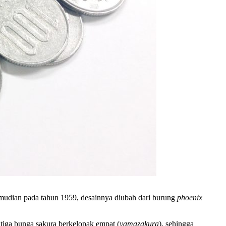
Kemudian pada tahun 1959, desainnya diubah dari burung
phoenix
tiga bunga sakura berkelopak empat (
yamazakura
), sehingga