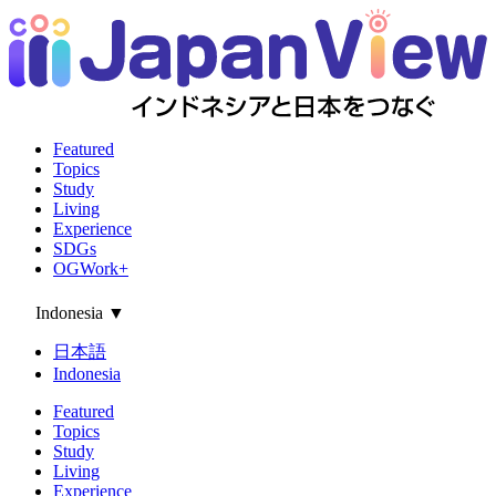
Featured
Topics
Study
Living
Experience
SDGs
OGWork+
Indonesia
▼
日本語
Indonesia
Featured
Topics
Study
Living
Experience