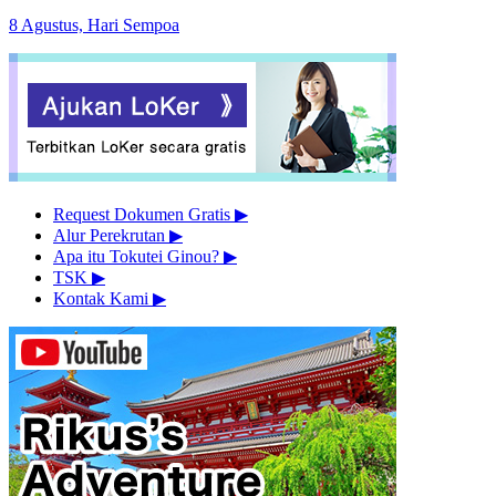
8 Agustus, Hari Sempoa
Request Dokumen Gratis
▶︎
Alur Perekrutan
▶︎
Apa itu Tokutei Ginou?
▶︎
TSK
▶︎
Kontak Kami
▶︎