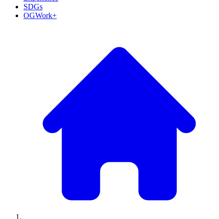
SDGs
OGWork+