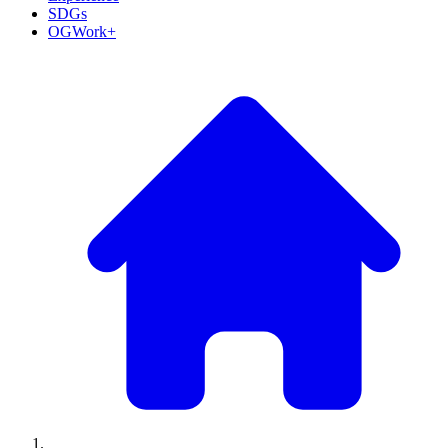
SDGs
OGWork+