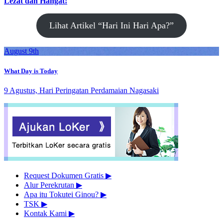
Lezat dan Hangat!
Lihat Artikel “Hari Ini Hari Apa?”
August 9th
What Day is Today
9 Agustus, Hari Peringatan Perdamaian Nagasaki
Request Dokumen Gratis
▶︎
Alur Perekrutan
▶︎
Apa itu Tokutei Ginou?
▶︎
TSK
▶︎
Kontak Kami
▶︎