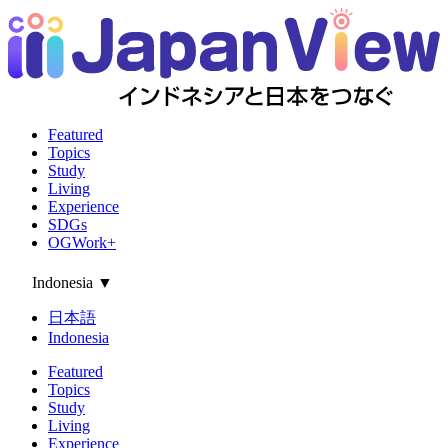
Featured
Topics
Study
Living
Experience
SDGs
OGWork+
Indonesia
▼
日本語
Indonesia
Featured
Topics
Study
Living
Experience