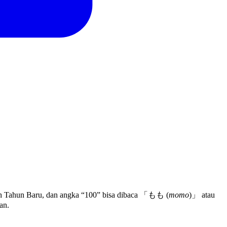
telah Tahun Baru, dan angka “100” bisa dibaca 「もも (
momo
)」 atau
an.