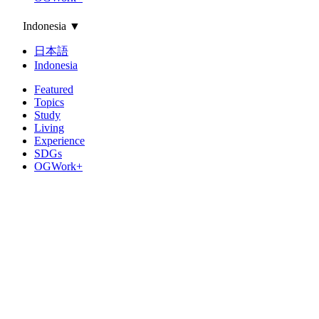
Indonesia
▼
日本語
Indonesia
Featured
Topics
Study
Living
Experience
SDGs
OGWork+