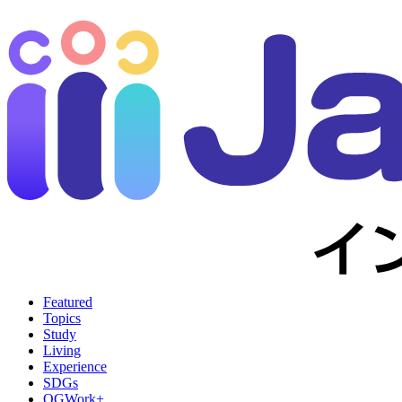
Featured
Topics
Study
Living
Experience
SDGs
OGWork+