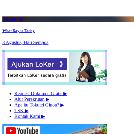
August 8th
What Day is Today
8 Agustus, Hari Sempoa
Request Dokumen Gratis
▶︎
Alur Perekrutan
▶︎
Apa itu Tokutei Ginou?
▶︎
TSK
▶︎
Kontak Kami
▶︎