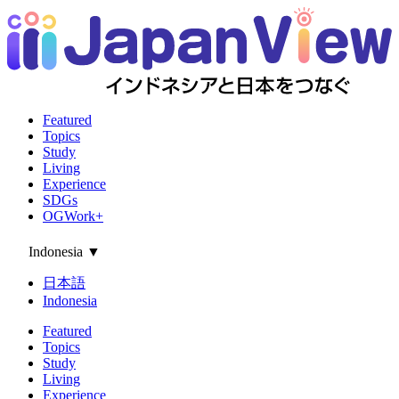
Featured
Topics
Study
Living
Experience
SDGs
OGWork+
Indonesia
▼
日本語
Indonesia
Featured
Topics
Study
Living
Experience