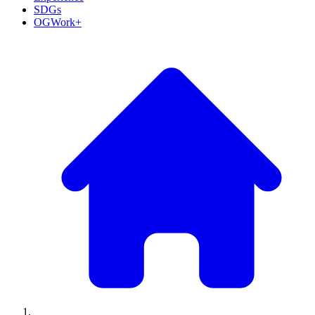
SDGs
OGWork+