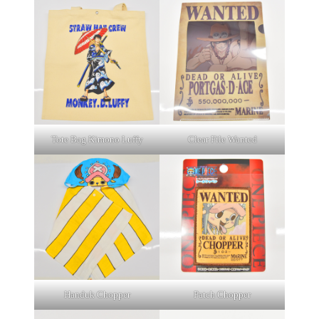
Tote Bag Kimono Luffy
Clear File Wanted
Handuk Chopper
Patch Chopper