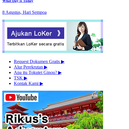
What Day is Today
8 Agustus, Hari Sempoa
Request Dokumen Gratis
▶︎
Alur Perekrutan
▶︎
Apa itu Tokutei Ginou?
▶︎
TSK
▶︎
Kontak Kami
▶︎