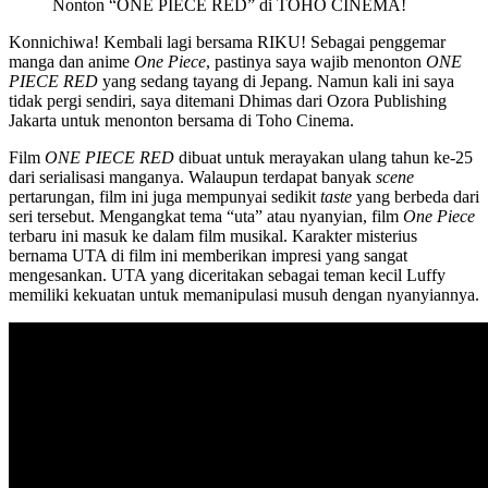
Nonton “ONE PIECE RED” di TOHO CINEMA!
Konnichiwa! Kembali lagi bersama RIKU! Sebagai penggemar
manga dan anime
One Piece
, pastinya saya wajib menonton
ONE
PIECE RED
yang sedang tayang di Jepang. Namun kali ini saya
tidak pergi sendiri, saya ditemani Dhimas dari Ozora Publishing
Jakarta untuk menonton bersama di Toho Cinema.
Film
ONE PIECE RED
dibuat untuk merayakan ulang tahun ke-25
dari serialisasi manganya. Walaupun terdapat banyak
scene
pertarungan, film ini juga mempunyai sedikit
taste
yang berbeda dari
seri tersebut. Mengangkat tema “uta” atau nyanyian, film
One Piece
terbaru ini masuk ke dalam film musikal. Karakter misterius
bernama UTA di film ini memberikan impresi yang sangat
mengesankan. UTA yang diceritakan sebagai teman kecil Luffy
memiliki kekuatan untuk memanipulasi musuh dengan nyanyiannya.