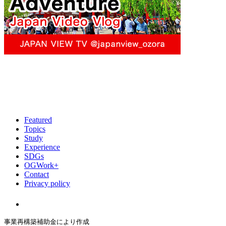
Featured
Topics
Study
Experience
SDGs
OGWork+
Contact
Privacy policy
事業再構築補助金により作成