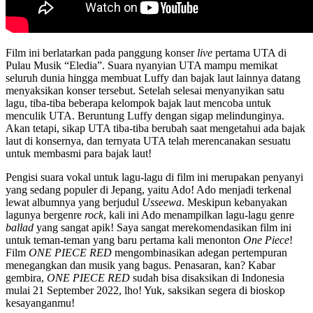
Film ini berlatarkan pada panggung konser
live
pertama UTA di
Pulau Musik “Eledia”. Suara nyanyian UTA mampu memikat
seluruh dunia hingga membuat Luffy dan bajak laut lainnya datang
menyaksikan konser tersebut. Setelah selesai menyanyikan satu
lagu, tiba-tiba beberapa kelompok bajak laut mencoba untuk
menculik UTA. Beruntung Luffy dengan sigap melindunginya.
Akan tetapi, sikap UTA tiba-tiba berubah saat mengetahui ada bajak
laut di konsernya, dan ternyata UTA telah merencanakan sesuatu
untuk membasmi para bajak laut!
Pengisi suara vokal untuk lagu-lagu di film ini merupakan penyanyi
yang sedang populer di Jepang, yaitu Ado! Ado menjadi terkenal
lewat albumnya yang berjudul
Usseewa
. Meskipun kebanyakan
lagunya bergenre
rock
, kali ini Ado menampilkan lagu-lagu genre
ballad
yang sangat apik! Saya sangat merekomendasikan film ini
untuk teman-teman yang baru pertama kali menonton
One Piece
!
Film
ONE PIECE RED
mengombinasikan adegan pertempuran
menegangkan dan musik yang bagus. Penasaran, kan? Kabar
gembira,
ONE PIECE RED
sudah bisa disaksikan di Indonesia
mulai 21 September 2022, lho! Yuk, saksikan segera di bioskop
kesayanganmu!