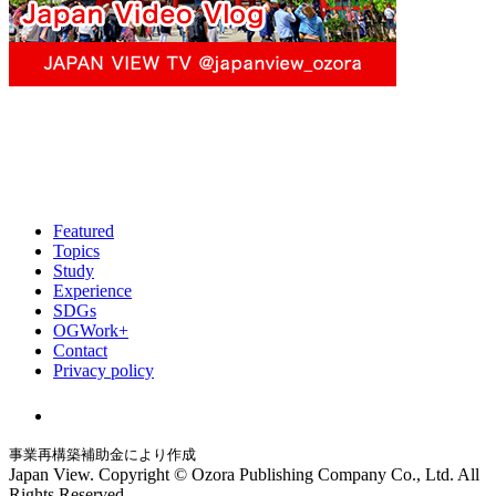
Featured
Topics
Study
Experience
SDGs
OGWork+
Contact
Privacy policy
事業再構築補助金により作成
Japan View. Copyright © Ozora Publishing Company Co., Ltd. All
Rights Reserved.