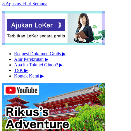
8 Agustus, Hari Sempoa
Request Dokumen Gratis
▶︎
Alur Perekrutan
▶︎
Apa itu Tokutei Ginou?
▶︎
TSK
▶︎
Kontak Kami
▶︎