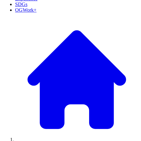
SDGs
OGWork+