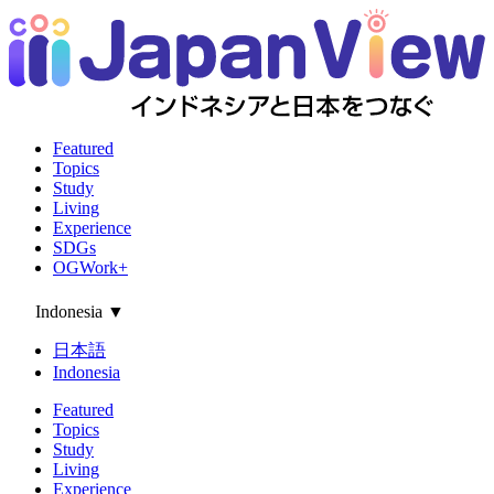
Featured
Topics
Study
Living
Experience
SDGs
OGWork+
Indonesia
▼
日本語
Indonesia
Featured
Topics
Study
Living
Experience