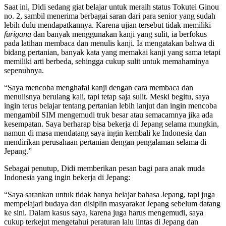
Saat ini, Didi sedang giat belajar untuk meraih status Tokutei Ginou
no. 2, sambil menerima berbagai saran dari para senior yang sudah
lebih dulu mendapatkannya. Karena ujian tersebut tidak memiliki
furigana
dan banyak menggunakan kanji yang sulit, ia berfokus
pada latihan membaca dan menulis kanji. Ia mengatakan bahwa di
bidang pertanian, banyak kata yang memakai kanji yang sama tetapi
memiliki arti berbeda, sehingga cukup sulit untuk memahaminya
sepenuhnya.
“Saya mencoba menghafal kanji dengan cara membaca dan
menulisnya berulang kali, tapi tetap saja sulit. Meski begitu, saya
ingin terus belajar tentang pertanian lebih lanjut dan ingin mencoba
mengambil SIM mengemudi truk besar atau semacamnya jika ada
kesempatan. Saya berharap bisa bekerja di Jepang selama mungkin,
namun di masa mendatang saya ingin kembali ke Indonesia dan
mendirikan perusahaan pertanian dengan pengalaman selama di
Jepang.”
Sebagai penutup, Didi memberikan pesan bagi para anak muda
Indonesia yang ingin bekerja di Jepang:
“Saya sarankan untuk tidak hanya belajar bahasa Jepang, tapi juga
mempelajari budaya dan disiplin masyarakat Jepang sebelum datang
ke sini. Dalam kasus saya, karena juga harus mengemudi, saya
cukup terkejut mengetahui peraturan lalu lintas di Jepang dan