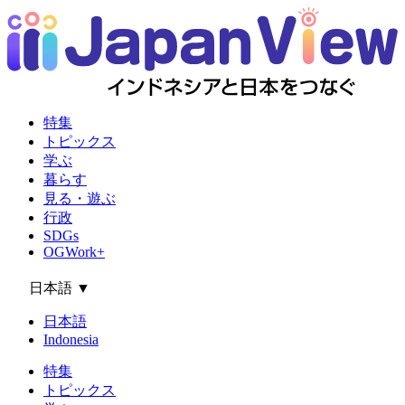
特集
トピックス
学ぶ
暮らす
見る・遊ぶ
行政
SDGs
OGWork+
日本語
▼
日本語
Indonesia
特集
トピックス