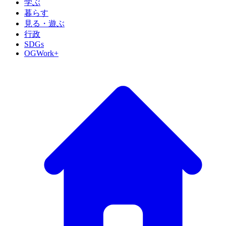
学ぶ
暮らす
見る・遊ぶ
行政
SDGs
OGWork+