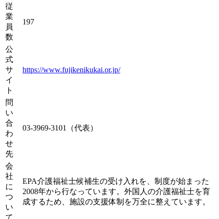
従
業
197
員
数
公
式
サ
https://www.fujikenikukai.or.jp/
イ
ト
問
い
合
03-3969-3101（代表）
わ
せ
先
会
社
EPA介護福祉士候補生の受け入れを、制度が始まった
に
2008年から行なっています。外国人の介護福祉士を育
つ
成するため、施設の支援体制を万全に整えています。
い
て