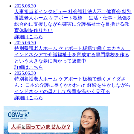
2025.06.30
人事担当者インタビュー 社会福祉法人不二健育会 特別
養護老人ホーム ケアポート板橋： 生活・仕事・勉強を
総合的に支援しながら確実に介護福祉士を目指せる教
育体制を作りたい
詳細はこちら
2025.06.30
特別養護老人ホーム ケアポート板橋で働くエカさん：
インドネシアで介護福祉士を育成する専門学校を作る
という大きな夢に向かって邁進中
詳細はこちら
2025.06.30
特別養護老人ホーム ケアポート板橋で働くメイダさ
ん： 日本の介護に長くかかわった経験を生かしながら
インドネシアの母として後輩を温かく見守る
詳細はこちら