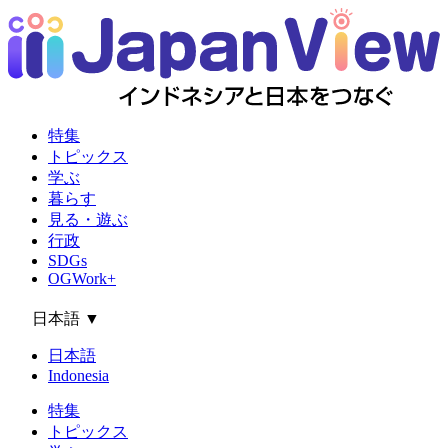
特集
トピックス
学ぶ
暮らす
見る・遊ぶ
行政
SDGs
OGWork+
日本語
▼
日本語
Indonesia
特集
トピックス