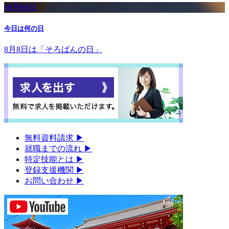
08月08日
今日は何の日
8月8日は「そろばんの日」
無料資料請求
▶︎
就職までの流れ
▶︎
特定技能とは
▶︎
登録支援機関
▶︎
お問い合わせ
▶︎