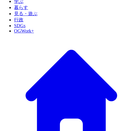
学ぶ
暮らす
見る・遊ぶ
行政
SDGs
OGWork+