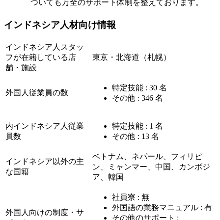
ついても万全のサポート体制を整えております。
インドネシア人材向け情報
インドネシア人スタッ
フが在籍している店
東京・北海道（札幌）
舗・施設
特定技能 : 30 名
外国人従業員の数
その他 : 346 名
内インドネシア人従業
特定技能 : 1 名
員数
その他 : 13 名
ベトナム、ネパール、フィリピ
インドネシア以外の主
ン、ミャンマー、中国、カンボジ
な国籍
ア、韓国
社員寮 : 無
外国語の業務マニュアル : 有
外国人向けの制度・サ
その他のサポート :