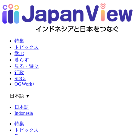
特集
トピックス
学ぶ
暮らす
見る・遊ぶ
行政
SDGs
OGWork+
日本語
▼
日本語
Indonesia
特集
トピックス