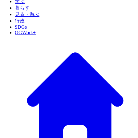
学ぶ
暮らす
見る・遊ぶ
行政
SDGs
OGWork+