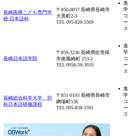
進
学
〒850-0057 長崎県長崎市
長崎医療こども専門学
コ
大黒町2-3
校 日本語科
TEL 095-820-5569
ー
ス
進
学
〒859-3236 長崎県佐世保
長崎日本語学院
コ
市南風崎町 253-2
TEL 0956-59-3910
ー
ス
進
学
〒851-0193 長崎県長崎市
長崎総合科学大学 別
コ
網場町536
科日本語研修課程
TEL 095-838-5591
ー
ス