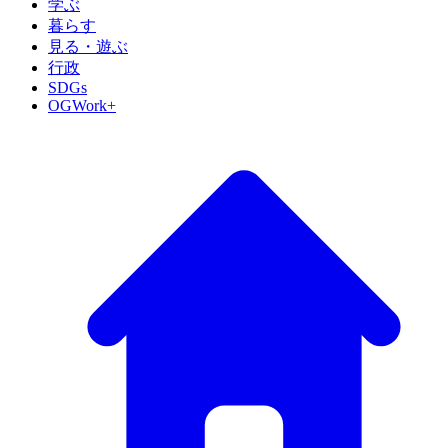
学ぶ
暮らす
見る・遊ぶ
行政
SDGs
OGWork+