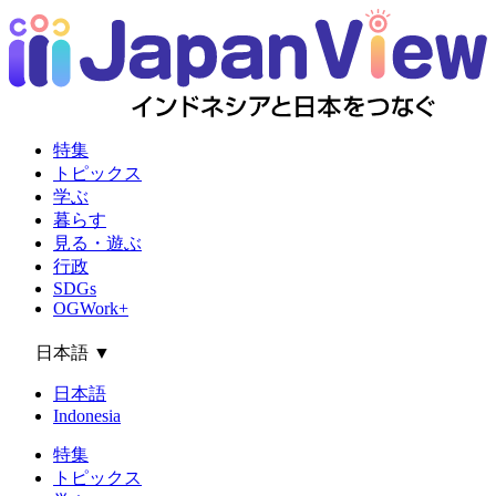
特集
トピックス
学ぶ
暮らす
見る・遊ぶ
行政
SDGs
OGWork+
日本語
▼
日本語
Indonesia
特集
トピックス