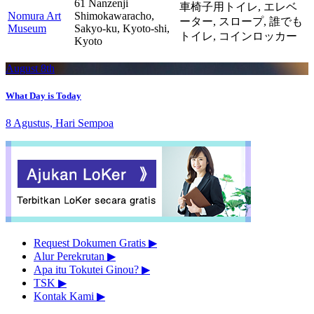
61 Nanzenji
車椅子用トイレ,
エレベ
Nomura Art
Shimokawaracho,
ーター,
スロープ,
誰でも
Museum
Sakyo-ku, Kyoto-shi,
トイレ,
コインロッカー
Kyoto
August 8th
What Day is Today
8 Agustus, Hari Sempoa
Request Dokumen Gratis
▶︎
Alur Perekrutan
▶︎
Apa itu Tokutei Ginou?
▶︎
TSK
▶︎
Kontak Kami
▶︎