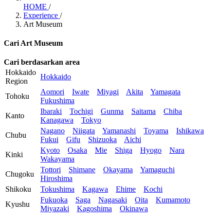
HOME
/
Experience
/
Art Museum
Cari Art Museum
Cari berdasarkan area
Hokkaido
Hokkaido
Region
Aomori
Iwate
Miyagi
Akita
Yamagata
Tohoku
Fukushima
Ibaraki
Tochigi
Gunma
Saitama
Chiba
Kanto
Kanagawa
Tokyo
Nagano
Niigata
Yamanashi
Toyama
Ishikawa
Chubu
Fukui
Gifu
Shizuoka
Aichi
Kyoto
Osaka
Mie
Shiga
Hyogo
Nara
Kinki
Wakayama
Tottori
Shimane
Okayama
Yamaguchi
Chugoku
Hiroshima
Shikoku
Tokushima
Kagawa
Ehime
Kochi
Fukuoka
Saga
Nagasaki
Oita
Kumamoto
Kyushu
Miyazaki
Kagoshima
Okinawa