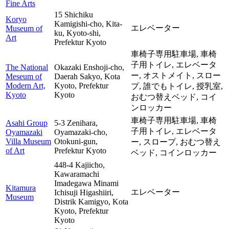
Fine Arts
15 Shichiku
Koryo
Kamigishi-cho, Kita-
エレベーター
Museum of
ku, Kyoto-shi,
Art
Prefektur Kyoto
車椅子専用駐車場,
車椅
子用トイレ,
エレベータ
The National
Okazaki Enshoji-cho,
ー,
オストメイト,
スロー
Meseum of
Daerah Sakyo, Kota
Modern Art,
Kyoto, Prefektur
プ,
誰でもトイレ,
授乳室,
Kyoto
Kyoto
おむつ替えベッド,
コイ
ンロッカー
車椅子専用駐車場,
車椅
Asahi Group
5-3 Zenihara,
子用トイレ,
エレベータ
Oyamazaki
Oyamazaki-cho,
Villa Museum
Otokuni-gun,
ー,
スロープ,
おむつ替え
of Art
Prefektur Kyoto
ベッド,
コインロッカー
448-4 Kajiicho,
Kawaramachi
Imadegawa Minami
Kitamura
エレベーター
Ichisuji Higashiiri,
Museum
Distrik Kamigyo, Kota
Kyoto, Prefektur
Kyoto