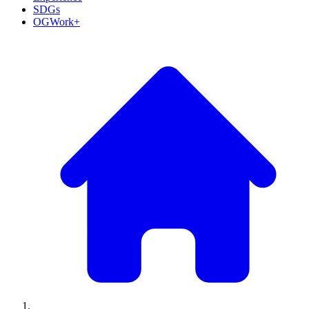
SDGs
OGWork+