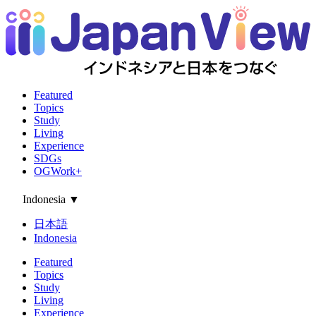
Featured
Topics
Study
Living
Experience
SDGs
OGWork+
Indonesia
▼
日本語
Indonesia
Featured
Topics
Study
Living
Experience