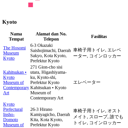
Kyoto
Nama
Alamat dan No.
Fasilitas
Tempat
Telepon
6-3 Okazaki
The Hosomi
車椅子用トイレ,
エレベ
Saishojimachi, Daerah
Museum
Sakyo, Kota Kyoto,
ーター,
コインロッカー
Kyoto
Prefektur Kyoto
271 Gion-cho sisi
Kahitsukan •
utara, Higashiyama-
Kyoto
ku, Kyoto-shi,
エレベーター
Museum of
Prefektur Kyoto
Contemporary
Kahitsukan • Kyoto
Art
Museum of
Contemporary Art
Kyoto
Prefectural
26-3 Hirano
車椅子用トイレ,
オスト
Insho-
Kamiyagicho, Daerah
メイト,
スロープ,
誰でも
Domoto
Kita, Kota Kyoto,
トイレ,
コインロッカー
Museum of
Prefektur Kyoto