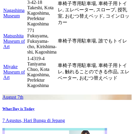
3-42-18
車椅子専用駐車場,
車椅子用トイ
Takeshi, Kota
レ,
エレベーター,
スロープ,
授乳
Nagashima
Kagoshima,
Museum
室,
おむつ替えベッド,
コインロッ
Prefektur
カー
Kagoshima
771
Matsushita
Fukuyama,
車椅子専用駐車場,
誰でもトイレ
Museum of
Fukuyama-
Art
cho, Kirishima-
shi, Kagoshima
1-4319-4
Taniyama
車椅子専用駐車場,
車椅子用トイ
Miyake
Chuo, Kota
レ,
触れることのできる作品,
エレ
Museum of
Kagoshima,
Art
ベーター,
おむつ替えベッド
Prefektur
Kagoshima
August 7th
What Day is Today
7 Agustus, Hari Bunga di Jepang