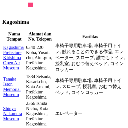
Kagoshima
Nama
Alamat dan
Fasilitas
Tempat
No. Telepon
車椅子専用駐車場,
車椅子用トイ
Kagoshima
6340-220
レ,
触れることのできる作品,
エレ
Prefecture
Koba, Yusui-
Kirishima
cho, Aira-gun,
ベーター,
スロープ,
誰でもトイレ,
Open Air
Prefektur
授乳室,
おむつ替えベッド,
コイン
Museum
Kagoshima
ロッカー
1834 Setsuda,
Tanaka
車椅子専用駐車場,
車椅子用トイ
Kasari-cho,
Isson
レ,
スロープ,
授乳室,
おむつ替え
Kota Amami,
Memorial
Prefektur
ベッド,
コインロッカー
Museum
Kagoshima
2366 Ishida
Shinya
Nicho, Kota
エレベーター
Nakamura
Kagoshima,
Museum
Prefektur
Kagoshima