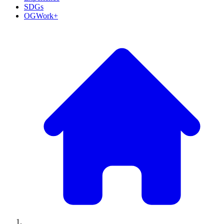
SDGs
OGWork+