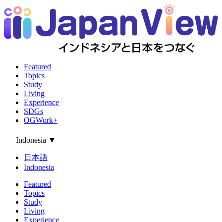
Featured
Topics
Study
Living
Experience
SDGs
OGWork+
Indonesia
▼
日本語
Indonesia
Featured
Topics
Study
Living
Experience