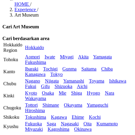
HOME
/
Experience
/
Art Museum
Cari Art Museum
Cari berdasarkan area
Hokkaido
Hokkaido
Region
Aomori
Iwate
Miyagi
Akita
Yamagata
Tohoku
Fukushima
Ibaraki
Tochigi
Gunma
Saitama
Chiba
Kanto
Kanagawa
Tokyo
Nagano
Niigata
Yamanashi
Toyama
Ishikawa
Chubu
Fukui
Gifu
Shizuoka
Aichi
Kyoto
Osaka
Mie
Shiga
Hyogo
Nara
Kinki
Wakayama
Tottori
Shimane
Okayama
Yamaguchi
Chugoku
Hiroshima
Shikoku
Tokushima
Kagawa
Ehime
Kochi
Fukuoka
Saga
Nagasaki
Oita
Kumamoto
Kyushu
Miyazaki
Kagoshima
Okinawa