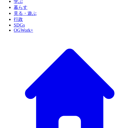
学ぶ
暮らす
見る・遊ぶ
行政
SDGs
OGWork+