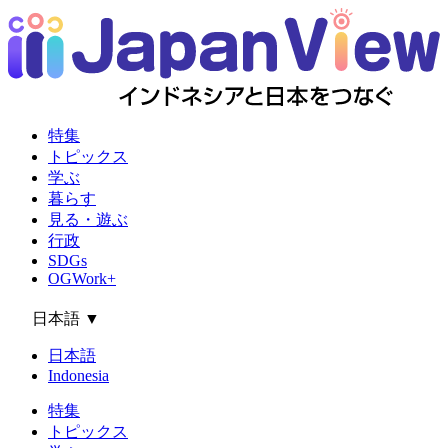
特集
トピックス
学ぶ
暮らす
見る・遊ぶ
行政
SDGs
OGWork+
日本語
▼
日本語
Indonesia
特集
トピックス