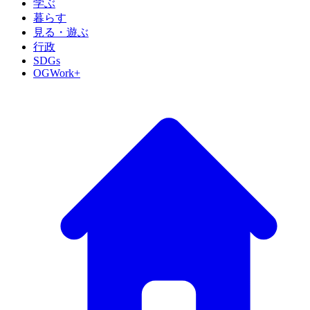
学ぶ
暮らす
見る・遊ぶ
行政
SDGs
OGWork+