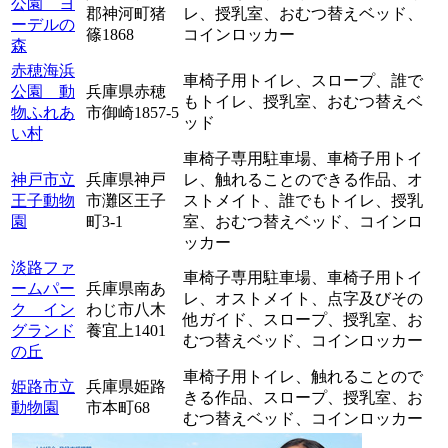
公園 ヨ
郡神河町猪
レ、
授乳室、
おむつ替えベッド、
ーデルの
篠1868
コインロッカー
森
赤穂海浜
車椅子用トイレ、
スロープ、
誰で
公園 動
兵庫県赤穂
もトイレ、
授乳室、
おむつ替えベ
物ふれあ
市御崎1857-5
ッド
い村
車椅子専用駐車場、
車椅子用トイ
神戸市立
兵庫県神戸
レ、
触れることのできる作品、
オ
王子動物
市灘区王子
ストメイト、
誰でもトイレ、
授乳
園
町3-1
室、
おむつ替えベッド、
コインロ
ッカー
淡路ファ
車椅子専用駐車場、
車椅子用トイ
ームパー
兵庫県南あ
レ、
オストメイト、
点字及びその
ク イン
わじ市八木
他ガイド、
スロープ、
授乳室、
お
グランド
養宜上1401
むつ替えベッド、
コインロッカー
の丘
車椅子用トイレ、
触れることので
姫路市立
兵庫県姫路
きる作品、
スロープ、
授乳室、
お
動物園
市本町68
むつ替えベッド、
コインロッカー