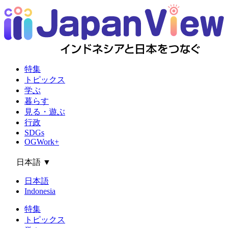
特集
トピックス
学ぶ
暮らす
見る・遊ぶ
行政
SDGs
OGWork+
日本語
▼
日本語
Indonesia
特集
トピックス