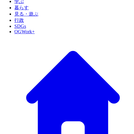
学ぶ
暮らす
見る・遊ぶ
行政
SDGs
OGWork+