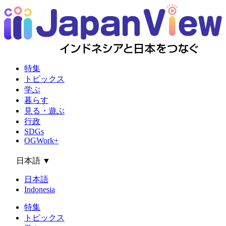
特集
トピックス
学ぶ
暮らす
見る・遊ぶ
行政
SDGs
OGWork+
日本語
▼
日本語
Indonesia
特集
トピックス