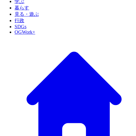
学ぶ
暮らす
見る・遊ぶ
行政
SDGs
OGWork+