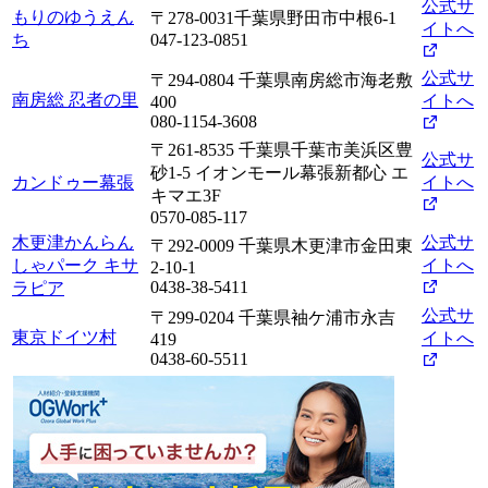
公式サ
もりのゆうえん
〒278-0031千葉県野田市中根6-1
イトへ
ち
047-123-0851
公式サ
〒294-0804 千葉県南房総市海老敷
南房総 忍者の里
イトへ
400
080-1154-3608
〒261-8535 千葉県千葉市美浜区豊
公式サ
砂1-5 イオンモール幕張新都心 エ
カンドゥー幕張
イトへ
キマエ3F
0570-085-117
木更津かんらん
公式サ
〒292-0009 千葉県木更津市金田東
しゃパーク キサ
イトへ
2-10-1
0438-38-5411
ラピア
公式サ
〒299-0204 千葉県袖ケ浦市永吉
東京ドイツ村
イトへ
419
0438-60-5511