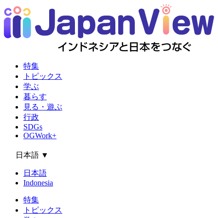
特集
トピックス
学ぶ
暮らす
見る・遊ぶ
行政
SDGs
OGWork+
日本語
▼
日本語
Indonesia
特集
トピックス